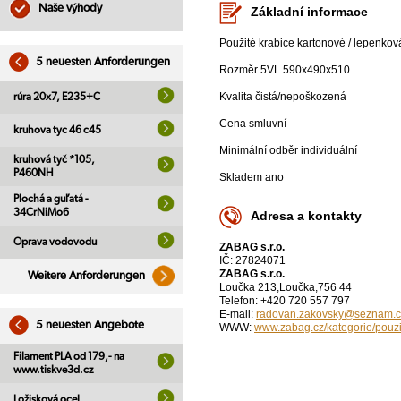
Naše výhody
Základní informace
Použité krabice kartonové / lepenko
5 neuesten Anforderungen
Rozměr 5VL 590x490x510
Kvalita čistá/nepoškozená
rúra 20x7, E235+C
Cena smluvní
kruhova tyc 46 c45
Minimální odběr individuální
kruhová tyč *105,
P460NH
Skladem ano
Plochá a guľatá -
34CrNiMo6
Adresa a kontakty
Oprava vodovodu
ZABAG s.r.o.
IČ: 27824071
ZABAG s.r.o.
Weitere Anforderungen
Loučka 213,Loučka,756 44
Telefon: +420 720 557 797
E-mail:
radovan.zakovsky@seznam.c
5 neuesten Angebote
WWW:
www.zabag.cz/kategorie/pouzi
Filament PLA od 179,- na
www.tiskve3d.cz
Ložisková ocel