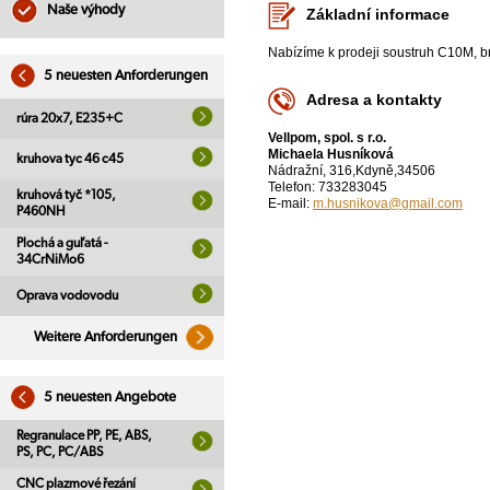
Naše výhody
Základní informace
Nabízíme k prodeji soustruh C10M, 
5 neuesten Anforderungen
Adresa a kontakty
rúra 20x7, E235+C
Vellpom, spol. s r.o.
Michaela Husníková
kruhova tyc 46 c45
Nádražní, 316,Kdyně,34506
Telefon: 733283045
kruhová tyč *105,
E-mail:
m.husnikova@gmail.com
P460NH
Plochá a guľatá -
34CrNiMo6
Oprava vodovodu
Weitere Anforderungen
5 neuesten Angebote
Regranulace PP, PE, ABS,
PS, PC, PC/ABS
CNC plazmové řezání