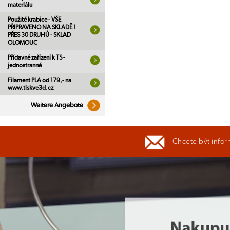
materiálu
Použité krabice - VŠE
PŘIPRAVENO NA SKLADĚ !
PŘES 30 DRUHŮ - SKLAD
OLOMOUC
Přídavné zařízení k TS -
jednostranné
Filament PLA od 179,- na
www.tiskve3d.cz
Weitere Angebote
Chcete být infor