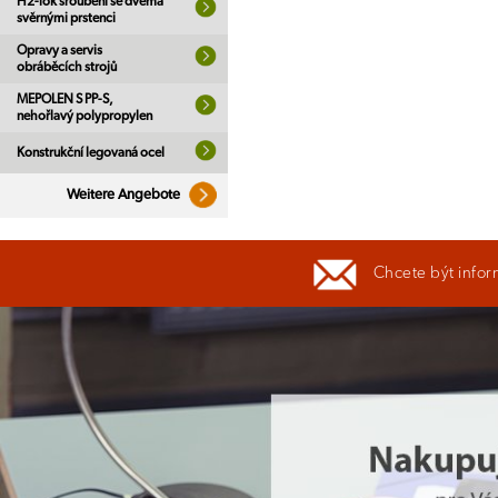
H2-lok šroubení se dvěma
svěrnými prstenci
Opravy a servis
obráběcích strojů
MEPOLEN S PP-S,
nehořlavý polypropylen
Konstrukční legovaná ocel
Weitere Angebote
Chcete být infor