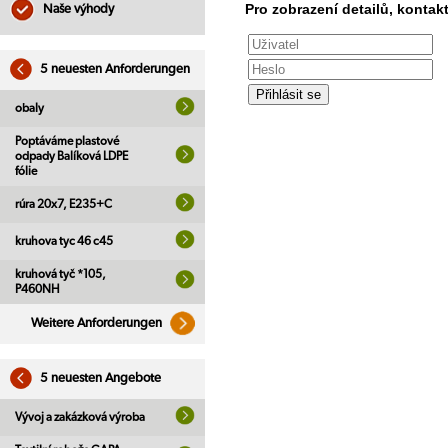
Pro zobrazení detailů, kontakt
Naše výhody
5 neuesten Anforderungen
obaly
Poptáváme plastové
odpady Balíková LDPE
fólie
rúra 20x7, E235+C
kruhova tyc 46 c45
kruhová tyč *105,
P460NH
Weitere Anforderungen
5 neuesten Angebote
Vývoj a zakázková výroba