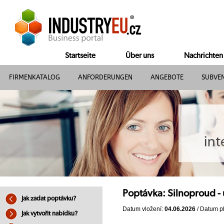
Startseite
Über uns
Nachrichten
FIRMENKATALOG
ANFORDERUNGEN
ANGEBOTE
SUBVE
Poptávka: Silnoproud - 
Jak zadat poptávku?
Datum vložení:
04.06.2026
/ Datum pl
Jak vytvořit nabídku?