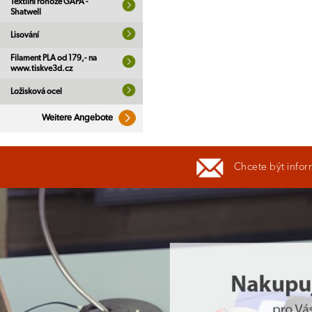
Textilní rohože GAPA -
Shatwell
Lisování
Filament PLA od 179,- na
www.tiskve3d.cz
Ložisková ocel
Weitere Angebote
Chcete být infor