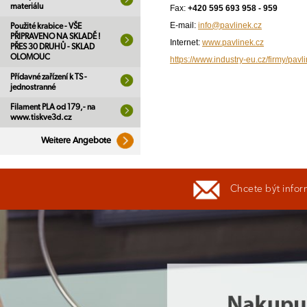
materiálu
Fax:
+420 595 693 958 - 959
E-mail:
info@pavlinek.cz
Použité krabice - VŠE
PŘIPRAVENO NA SKLADĚ !
Internet:
www.pavlinek.cz
PŘES 30 DRUHŮ - SKLAD
OLOMOUC
https://www.industry-eu.cz/firmy/pavli
Přídavné zařízení k TS -
jednostranné
Filament PLA od 179,- na
www.tiskve3d.cz
Weitere Angebote
Chcete být infor