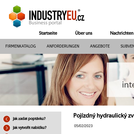
Startseite
Über uns
Nachrichten
FIRMENKATALOG
ANFORDERUNGEN
ANGEBOTE
SUBVE
Pojízdný hydraulický zv
Jak zadat poptávku?
05/02/2023
Jak vytvořit nabídku?