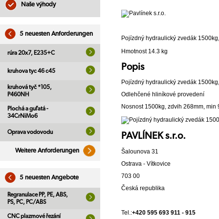
Naše výhody
5 neuesten Anforderungen
Pojízdný hydraulický zvedák 1500k
Hmotnost 14.3 kg
rúra 20x7, E235+C
Popis
kruhova tyc 46 c45
Pojízdný hydraulický zvedák 1500k
kruhová tyč *105,
Odlehčené hliníkové provedení
P460NH
Nosnost 1500kg, zdvih 268mm, min
Plochá a guľatá -
34CrNiMo6
Oprava vodovodu
PAVLÍNEK s.r.o.
Weitere Anforderungen
Šalounova 31
Ostrava - Vítkovice
703 00
5 neuesten Angebote
Česká republika
Regranulace PP, PE, ABS,
PS, PC, PC/ABS
Tel.:
+420 595 693 911 - 915
CNC plazmové řezání