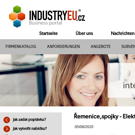
Startseite
Über uns
Nachrichten
FIRMENKATALOG
ANFORDERUNGEN
ANGEBOTE
SUBVE
Řemenice,spojky - Elekt
Jak zadat poptávku?
05/08/2020
Jak vytvořit nabídku?