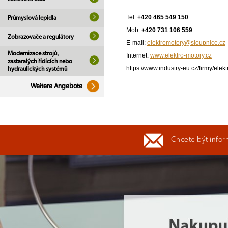
Tel.:
+420 465 549 150
Průmyslová lepidla
Mob.:
+420 731 106 559
Zobrazovače a regulátory
E-mail:
elektromotory@sloupnice.cz
Modernizace strojů,
Internet:
www.elektro-motory.cz
zastaralých řídících nebo
https://www.industry-eu.cz/firmy/elek
hydraulických systémů
Weitere Angebote
Chcete být infor