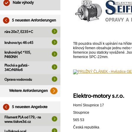
Naše výhody
5 neuesten Anforderungen
rúra 20x7, E235+C
kruhova tyc 46 c45
TB pouzdra slouží k upínání na hříde
klínový řemen obsahuje jednu nebo v
řemenice jsou staticky vyvážené. J
kruhová tyč *105,
řemenice SPC-22mm.
P460NH
Plochá a guľatá -
34CrNiMo6
Oprava vodovodu
Weitere Anforderungen
Elektro-motory s.r.o.
Horní Sloupnice 17
5 neuesten Angebote
Sloupnice
Filament PLA od 179,- na
565 53
www.tiskve3d.cz
Česká republika
Ložisková ocel