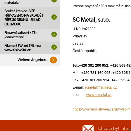
materiálu
Přesné ohýbání dílů s maximální li
Použité krabice - VŠE
PŘIPRAVENO NA SKLADĚ !
SC Metal, s.r.o.
PŘES 30 DRUHŮ - SKLAD
OLOMOUC
U Nádraží 383
Přídavné zařízení k TS -
Přibyslav
jednostranné
582 22
Filament PLA od 179,- na
www.tiskve3d.cz
Česká republika
Weitere Angebote
Tel.:
+420 381 200 952; +420 569 48
Mob.:
+420 731 160 095; +420 605 1
Fax:
+420 381 200 954; +420 569 4
E-mail:
scmetal@scmetal.cz
Internet:
www.scmetal.cz
https://www.industry-eu.cz/firmy/sc-me
Chcete být infor