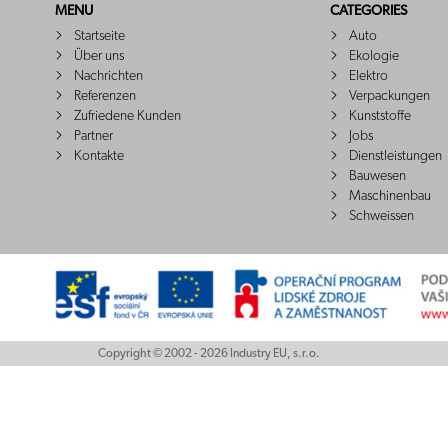
MENU
CATEGORIES
Startseite
Auto
Über uns
Ekologie
Nachrichten
Elektro
Referenzen
Verpackungen
Zufriedene Kunden
Kunststoffe
Partner
Jobs
Kontakte
Dienstleistungen
Bauwesen
Maschinenbau
Schweissen
Copyright © 2002 - 2026 Industry EU, s.r.o.