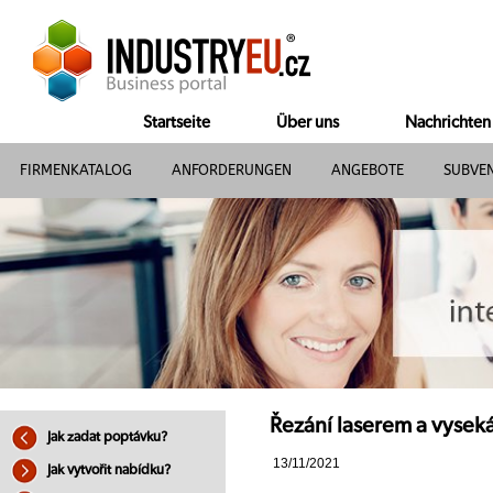
Startseite
Über uns
Nachrichten
FIRMENKATALOG
ANFORDERUNGEN
ANGEBOTE
SUBVE
Řezání laserem a vyseká
Jak zadat poptávku?
13/11/2021
Jak vytvořit nabídku?