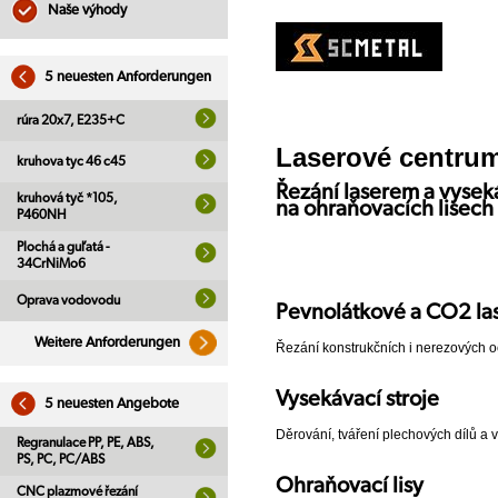
Naše výhody
5 neuesten Anforderungen
rúra 20x7, E235+C
Laserové centru
kruhova tyc 46 c45
Řezání laserem a vysek
kruhová tyč *105,
na ohraňovacích lisech
P460NH
Plochá a guľatá -
34CrNiMo6
Oprava vodovodu
Pevnolátkové a CO2 la
Weitere Anforderungen
Řezání konstrukčních i nerezových oc
Vysekávací stroje
5 neuesten Angebote
Děrování, tváření plechových dílů a
Regranulace PP, PE, ABS,
PS, PC, PC/ABS
Ohraňovací lisy
CNC plazmové řezání