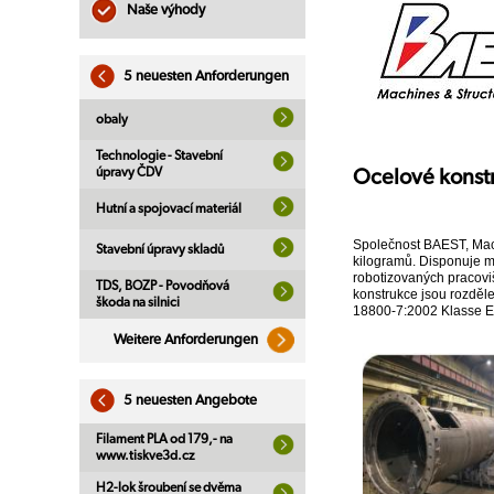
Naše výhody
5 neuesten Anforderungen
obaly
Technologie - Stavební
úpravy ČDV
Ocelové konst
Hutní a spojovací materiál
Společnost BAEST, Mach
Stavební úpravy skladů
kilogramů. Disponuje m
robotizovaných pracovi
TDS, BOZP - Povodňová
konstrukce jsou rozděle
škoda na silnici
18800-7:2002 Klasse E,
Weitere Anforderungen
5 neuesten Angebote
Filament PLA od 179,- na
www.tiskve3d.cz
H2-lok šroubení se dvěma