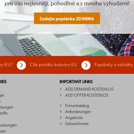
try-EU?
Cíle portálu Industry-EU
Poptávky a nabídky
IES
IMPORTANT LINKS
ADD DEMAND KOSTENLOS
gie
ADD OFFER KOSTENLOS
o
Firmenkatalog
ckungen
Anforderungen
toffe
Angebote
Subventionen
leistungen
sen