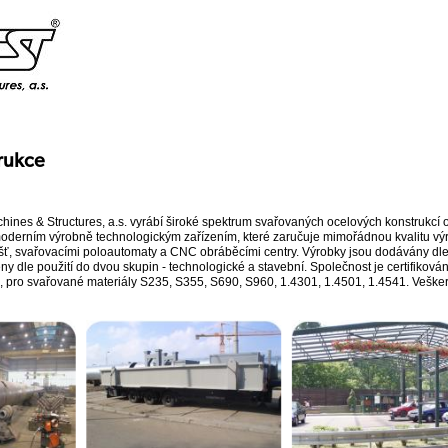
rukce
ines & Structures, a.s. vyrábí široké spektrum svařovaných ocelových konstrukcí o
oderním výrobně technologickým zařízením, které zaručuje mimořádnou kvalitu výro
šť, svařovacími poloautomaty a CNC obráběcími centry. Výrobky jsou dodávány dle
ny dle použití do dvou skupin - technologické a stavební. Společnost je certifikov
 pro svařované materiály S235, S355, S690, S960, 1.4301, 1.4501, 1.4541. Veške