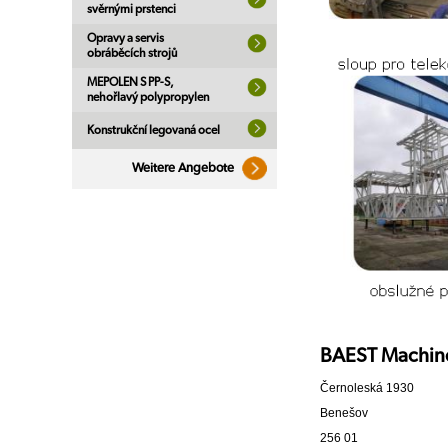
svěrnými prstenci
Opravy a servis
obráběcích strojů
MEPOLEN S PP-S,
nehořlavý polypropylen
Konstrukční legovaná ocel
Weitere Angebote
BAEST Machines
Černoleská 1930
Benešov
256 01