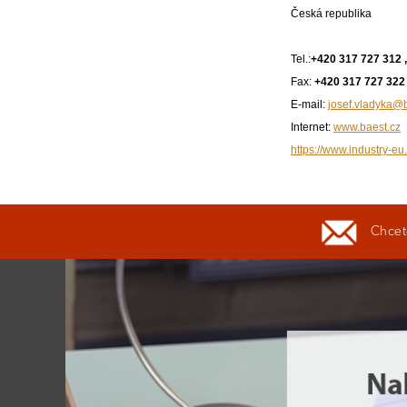
Česká republika
Tel.:
+420 317 727 312 
Fax:
+420 317 727 322
E-mail:
josef.vladyka@b
Internet:
www.baest.cz
https://www.industry-eu
Chcete