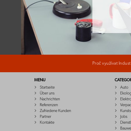
Proč využívat Indus
MENU
CATEGOR
Startseite
Auto
Über uns
Ekolo
Nachrichten
Elektr
Referenzen
Verpa
Zufriedene Kunden
Kunsts
Partner
Jobs
Kontakte
Dienst
Bauwe