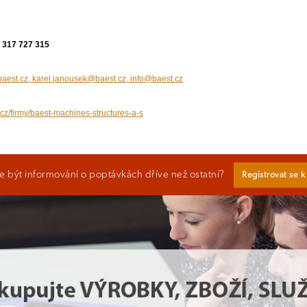
, 317 727 315
aest.cz, karel.janousek@baest.cz, info@baest.cz
.cz/firmy/baest-machines-structures-a-s
 být informování o poptávkách dříve než ostatní?
Registrovat se 