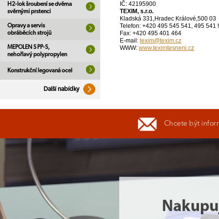
IČ: 42195900
H2-lok šroubení se dvěma
TEXIM, s.r.o.
svěrnými prstenci
Kladská 331,Hradec Králové,500 03
Opravy a servis
Telefon: +420 495 545 541, 495 541
obráběcích strojů
Fax: +420 495 401 464
E-mail:
texim@texim.cz
MEPOLEN S PP-S,
WWW:
www.teximtesneni.cz
nehořlavý polypropylen
Konstrukční legovaná ocel
Další nabídky
Chcete být infor