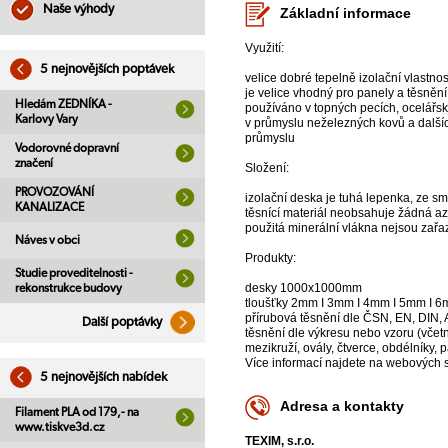
Naše výhody
Základní informace
Využití:
5 nejnovějších poptávek
velice dobré tepelně izolační vlastnos
je velice vhodný pro panely a těsněn
Hledám ZEDNÍKA -
používáno v topných pecích, ocelářs
Karlovy Vary
v průmyslu neželezných kovů a další
průmyslu
Vodorovné dopravní
značení
Složení:
PROVOZOVÁNÍ
izolační deska je tuhá lepenka, ze s
KANALIZACE
těsnící materiál neobsahuje žádná a
použitá minerální vlákna nejsou zařa
Náves v obci
Produkty:
Studie proveditelnosti -
desky 1000x1000mm
rekonstrukce budovy
tloušťky 2mm I 3mm I 4mm I 5mm I 
přírubová těsnění dle ČSN, EN, DIN
Další poptávky
těsnění dle výkresu nebo vzoru (včet
mezikruží, ovály, čtverce, obdélníky, p
Více informací najdete na webových s
5 nejnovějších nabídek
Adresa a kontakty
Filament PLA od 179,- na
www.tiskve3d.cz
TEXIM, s.r.o.