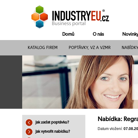
Domů
O nás
Novink
KATALOG FIREM
POPTÁVKY, VZ A VZMR
NABÍDK
Nabídka: Regra
Jak zadat poptávku?
Datum vložení:
07.08.2
Jak vytvořit nabídku?