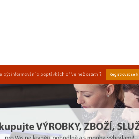
 být informování o poptávkách dříve než ostatní?
Registrovat se 