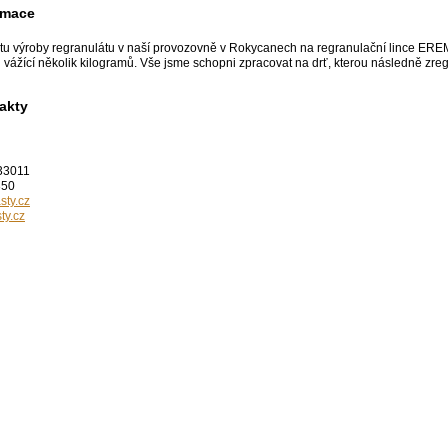
rmace
u výroby regranulátu v naší provozovně v Rokycanech na regranulační lince EREMA.
tu vážící několik kilogramů. Vše jsme schopni zpracovat na drť, kterou následně zr
akty
33011
350
sty.cz
ty.cz