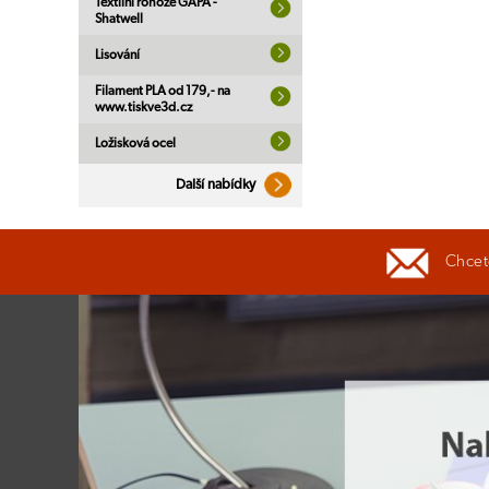
Textilní rohože GAPA -
Shatwell
Lisování
Filament PLA od 179,- na
www.tiskve3d.cz
Ložisková ocel
Další nabídky
Chcete