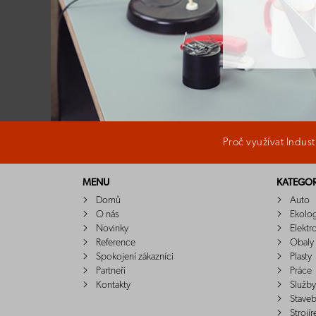
Proč využívat Indus
MENU
KATEGOR
Domů
Auto
O nás
Ekolo
Novinky
Elektr
Reference
Obaly
Spokojení zákazníci
Plasty
Partneři
Práce
Kontakty
Služby
Staveb
Strojír