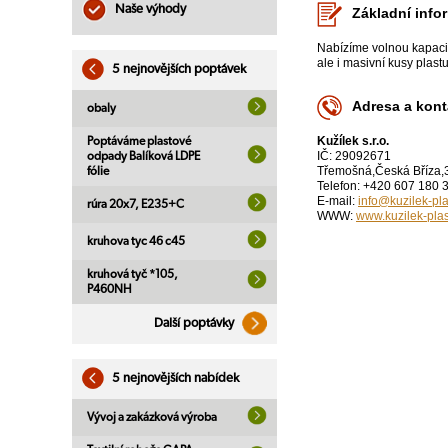
Naše výhody
Základní info
Nabízíme volnou kapacit
ale i masivní kusy plas
5 nejnovějších poptávek
Adresa a kont
obaly
Kužílek s.r.o.
Poptáváme plastové
IČ: 29092671
odpady Balíková LDPE
Třemošná,Česká Bříza,
fólie
Telefon: +420 607 180 
E-mail:
info@kuzilek-pla
rúra 20x7, E235+C
WWW:
www.kuzilek-plas
kruhova tyc 46 c45
kruhová tyč *105,
P460NH
Další poptávky
5 nejnovějších nabídek
Vývoj a zakázková výroba