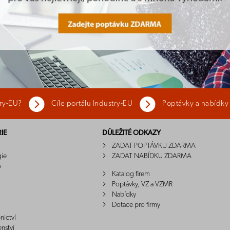
try-EU?
Cíle portálu Industry-EU
Poptávky a nabídky
IE
DŮLEŽITÉ ODKAZY
ZADAT POPTÁVKU ZDARMA
gie
ZADAT NABÍDKU ZDARMA
o
Katalog firem
Poptávky, VZ a VZMR
Nabídky
Dotace pro firmy
nictví
enství