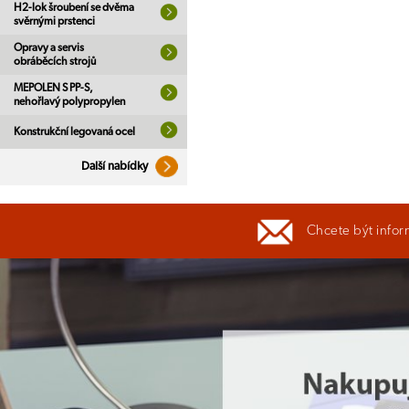
H2-lok šroubení se dvěma
svěrnými prstenci
Opravy a servis
obráběcích strojů
MEPOLEN S PP-S,
nehořlavý polypropylen
Konstrukční legovaná ocel
Další nabídky
Chcete být infor