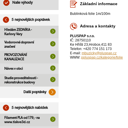
Naše výhody
Základní informace
Bublinková folie 1m/100m
5 nejnovějších poptávek
Adresa a kontakty
Hledám ZEDNÍKA -
Karlovy Vary
PLUSPAP s.r.o.
IČ: 28750110
Vodorovné dopravní
Ke Hřišti 23,Hrobce,411 83
značení
Telefon: +420 774 151 173
E-mail:
mbuzicky@pluspap.cz
PROVOZOVÁNÍ
WWW:
ppluspap.cz/kategorie/folie
KANALIZACE
Náves v obci
Studie proveditelnosti -
rekonstrukce budovy
Další poptávky
5 nejnovějších nabídek
Filament PLA od 179,- na
www.tiskve3d.cz