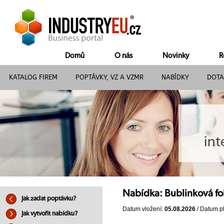
Domů
O nás
Novinky
R
KATALOG FIREM
POPTÁVKY, VZ A VZMR
NABÍDKY
DOTA
Nabídka: Bublinková f
Jak zadat poptávku?
Datum vložení:
05.08.2026
/ Datum pl
Jak vytvořit nabídku?