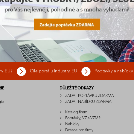
try-EU?
Cíle portálu Industry-EU
Poptávky a nabídky
IE
DŮLEŽITÉ ODKAZY
ZADAT POPTÁVKU ZDARMA
gie
ZADAT NABÍDKU ZDARMA
o
Katalog firem
Poptávky, VZ a VZMR
Nabídky
Dotace pro firmy