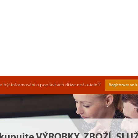
 být informování o poptávkách dříve než ostatní?
Registrovat se 