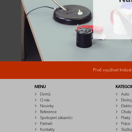
Proč využívat Indus
MENU
KATEGOR
Domů
Auto
O nás
Ekolo
Novinky
Elektr
Reference
Obaly
Spokojení zákazníci
Plasty
Partneři
Práce
Kontakty
Služby