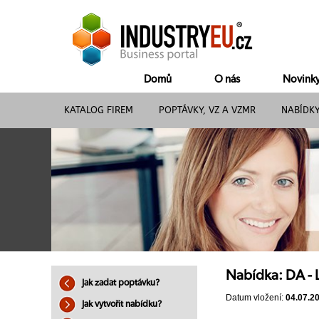
Domů
O nás
Novink
KATALOG FIREM
POPTÁVKY, VZ A VZMR
NABÍDK
Nabídka: DA -
Jak zadat poptávku?
Datum vložení:
04.07.2
Jak vytvořit nabídku?