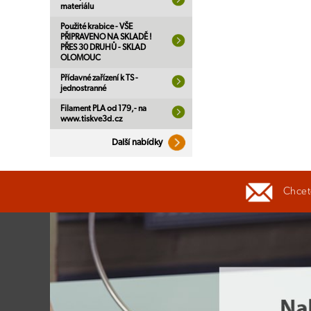
materiálu
Použité krabice - VŠE
PŘIPRAVENO NA SKLADĚ !
PŘES 30 DRUHŮ - SKLAD
OLOMOUC
Přídavné zařízení k TS -
jednostranné
Filament PLA od 179,- na
www.tiskve3d.cz
Další nabídky
Chcete