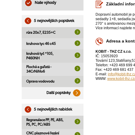
Naše výhody
Základní info
Dopravní automobil je 
sedadly 1+8, sedadla js
5 nejnovějších poptávek
270° s aretovanou mezi
Více informací najdete 
rúra 20x7, E235+C
Adresa a kont
kruhova tyc 46 c45
KOBIT - THZ CZ s.r.o.
kruhová tyč *105,
IČ: 15053920
P460NH
Tovární 123,Slatiňany,5
Telefon: +420 469 699 
Plochá a guľatá -
Fax: +420 469 681 437
34CrNiMo6
E-mail:
info@kobit-thz.c
WWW:
www.kobit-thz.cz
Oprava vodovodu
Další poptávky
5 nejnovějších nabídek
Regranulace PP, PE, ABS,
PS, PC, PC/ABS
CNC plazmové řezání