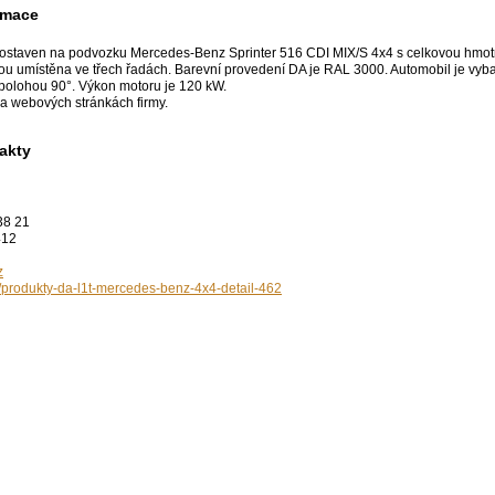
rmace
postaven na podvozku Mercedes-Benz Sprinter 516 CDI MIX/S 4x4 s celkovou hmotno
ou umístěna ve třech řadách. Barevní provedení DA je RAL 3000. Automobil je vyba
polohou 90°. Výkon motoru je 120 kW.
na webových stránkách firmy.
akty
38 21
412
z
/produkty-da-l1t-mercedes-benz-4x4-detail-462