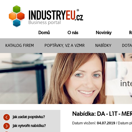
Domů
O nás
Novinky
R
KATALOG FIREM
POPTÁVKY, VZ A VZMR
NABÍDKY
DOTA
Nabídka: DA - L1T - 
Jak zadat poptávku?
Datum vložení:
04.07.2019
/ Datum pl
Jak vytvořit nabídku?