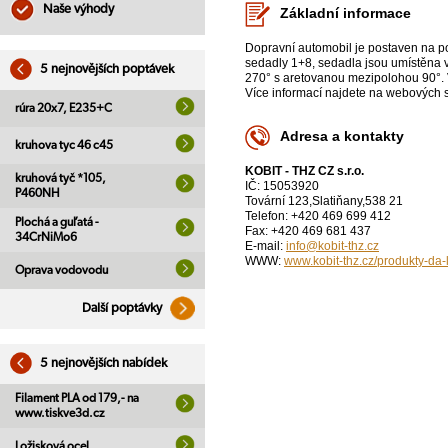
Naše výhody
Základní informace
Dopravní automobil je postaven na p
sedadly 1+8, sedadla jsou umístěna v
5 nejnovějších poptávek
270° s aretovanou mezipolohou 90°. 
Více informací najdete na webových s
rúra 20x7, E235+C
Adresa a kontakty
kruhova tyc 46 c45
KOBIT - THZ CZ s.r.o.
kruhová tyč *105,
IČ: 15053920
P460NH
Tovární 123,Slatiňany,538 21
Telefon: +420 469 699 412
Plochá a guľatá -
Fax: +420 469 681 437
34CrNiMo6
E-mail:
info@kobit-thz.cz
WWW:
www.kobit-thz.cz/produkty-da
Oprava vodovodu
Další poptávky
5 nejnovějších nabídek
Filament PLA od 179,- na
www.tiskve3d.cz
Ložisková ocel