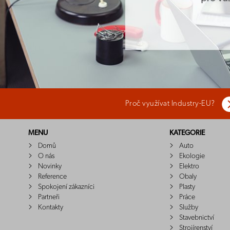
Proč využívat Industry-EU?
MENU
KATEGORIE
Domů
Auto
O nás
Ekologie
Novinky
Elektro
Reference
Obaly
Spokojení zákazníci
Plasty
Partneři
Práce
Kontakty
Služby
Stavebnictví
Strojírenství