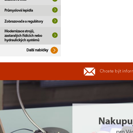
Průmyslová lepidla
Zobrazovače a regulátory
Modernizace strojů,
zastaralých řídících nebo
hydraulických systémů
Další nabídky
Chcete být infor