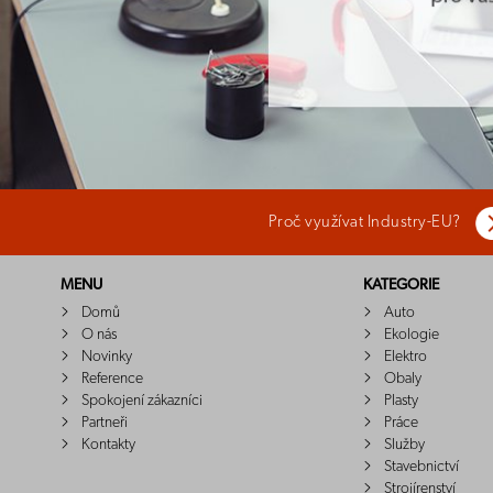
Proč využívat Industry-EU?
MENU
KATEGORIE
Domů
Auto
O nás
Ekologie
Novinky
Elektro
Reference
Obaly
Spokojení zákazníci
Plasty
Partneři
Práce
Kontakty
Služby
Stavebnictví
Strojírenství