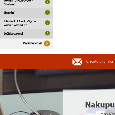
Textilní rohože GAPA -
Shatwell
Lisování
Filament PLA od 179,- na
www.tiskve3d.cz
Ložisková ocel
Další nabídky
Chcete být infor