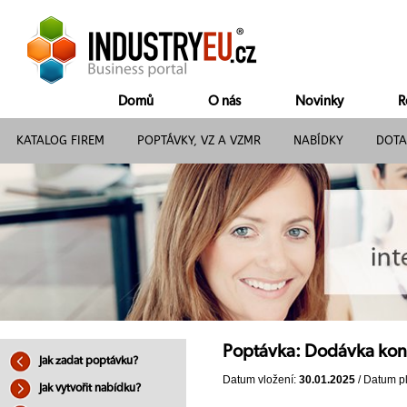
Domů
O nás
Novinky
R
KATALOG FIREM
POPTÁVKY, VZ A VZMR
NABÍDKY
DOTA
Poptávka: Dodávka kon
Jak zadat poptávku?
Datum vložení:
30.01.2025
/ Datum pl
Jak vytvořit nabídku?