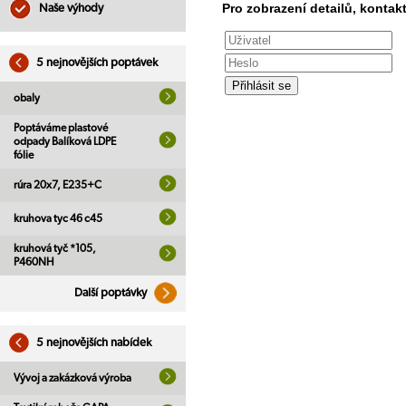
Pro zobrazení detailů, kontakt
Naše výhody
5 nejnovějších poptávek
obaly
Poptáváme plastové
odpady Balíková LDPE
fólie
rúra 20x7, E235+C
kruhova tyc 46 c45
kruhová tyč *105,
P460NH
Další poptávky
5 nejnovějších nabídek
Vývoj a zakázková výroba