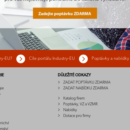
try-EU?
Cíle portálu Industry-EU
Poptávky a nabídky
IE
DŮLEŽITÉ ODKAZY
ZADAT POPTÁVKU ZDARMA
gie
ZADAT NABÍDKU ZDARMA
o
Katalog firem
Poptávky, VZ a VZMR
Nabídky
Dotace pro firmy
nictví
enství