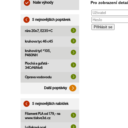
Pro zobrazení detai
Naše výhody
5 nejnovějších poptávek
rúra 20x7, E235+C
kruhova tyc 46 c45
kruhová tyč *105,
P460NH
Plochá a guľatá -
34CrNiMo6
Oprava vodovodu
Další poptávky
5 nejnovějších nabídek
Filament PLA od 179,- na
www.tiskve3d.cz
Ložisková ocel