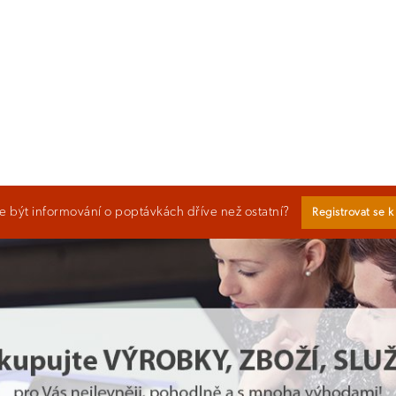
 být informování o poptávkách dříve než ostatní?
Registrovat se 