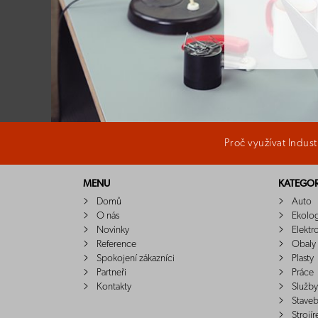
Proč využívat Indus
MENU
KATEGOR
Domů
Auto
O nás
Ekolo
Novinky
Elektr
Reference
Obaly
Spokojení zákazníci
Plasty
Partneři
Práce
Kontakty
Služby
Staveb
Strojír