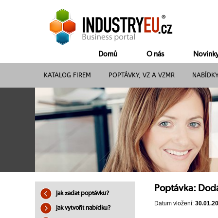
Domů
O nás
Novink
KATALOG FIREM
POPTÁVKY, VZ A VZMR
NABÍDK
Poptávka: Dod
Jak zadat poptávku?
Datum vložení:
30.01.2
Jak vytvořit nabídku?