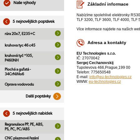
Naše výhody
Základní informace
Nabízíme spolehlivé elektronky RS30
TLF 3200, TLF 3600, TLF 4000, TLF 
5 nejnovějších poptávek
Více informace najdete na našich we
rúra 20x7, E235+C
Adresa a kontakty
kruhova tyc 46 c45
EU Technologies s.r.o.
kruhová tyč *105,
IČ: 27070042
P460NH
Sergej Cechanovskij
Tupolevova 466,Prague,199 00
Plochá a guľatá -
Telefon: 775650548
34CrNiMo6
E-mail:
info@eu-technologies.cz
WWW:
eu-technologies.cz
Oprava vodovodu
Další poptávky
5 nejnovějších nabídek
Regranulace PP, PE, ABS,
PS, PC, PC/ABS
CNC plazmové řezání