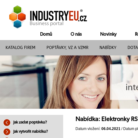
Domů
O nás
Novinky
R
KATALOG FIREM
POPTÁVKY, VZ A VZMR
NABÍDKY
DOTA
Nabídka: Elektronky RS
Jak zadat poptávku?
Datum vložení:
06.04.2021
/ Datum pl
Jak vytvořit nabídku?