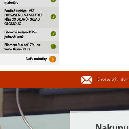
materiálu
Použité krabice - VŠE
PŘIPRAVENO NA SKLADĚ !
PŘES 30 DRUHŮ - SKLAD
OLOMOUC
Přídavné zařízení k TS -
jednostranné
Filament PLA od 179,- na
www.tiskve3d.cz
Další nabídky
Chcete být infor