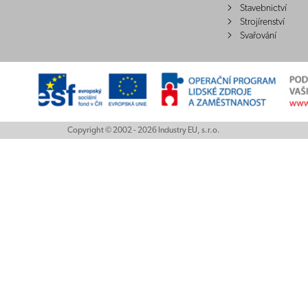
Stavebnictví
Strojírenství
Svařování
Copyright © 2002 - 2026 Industry EU, s.r.o.