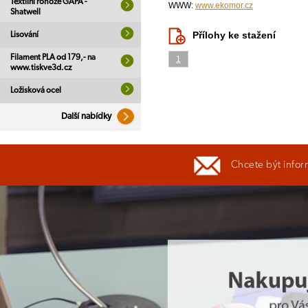
Textilní rohože GAPA -
WWW:
www.ekomor.cz
Shatwell
Přílohy ke stažení
Lisování
Filament PLA od 179,- na
1
www.tiskve3d.cz
Ložisková ocel
Další nabídky
Chcete být infor