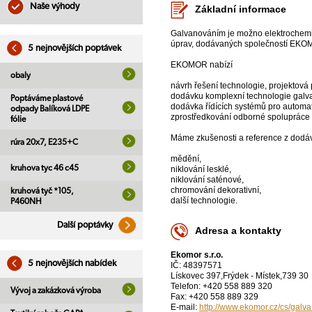
Naše výhody
Základní informace
Galvanováním je možno elektrochemic
úprav, dodávaných společností EKO
5 nejnovějších poptávek
EKOMOR nabízí
obaly
návrh řešení technologie, projektová 
dodávku komplexní technologie galvan
Poptáváme plastové
dodávka řídících systémů pro automat
odpady Balíková LDPE
zprostředkování odborné spolupráce s
fólie
Máme zkušenosti a reference z dodáv
rúra 20x7, E235+C
mědění,
kruhova tyc 46 c45
niklování lesklé,
niklování saténové,
chromování dekorativní,
kruhová tyč *105,
další technologie.
P460NH
Další poptávky
Adresa a kontakty
Ekomor s.r.o.
5 nejnovějších nabídek
IČ: 48397571
Lískovec 397,Frýdek - Místek,739 30
Telefon: +420 558 889 320
Vývoj a zakázková výroba
Fax: +420 558 889 329
E-mail:
http://www.ekomor.cz/cs/galva