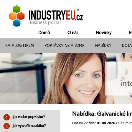
Domů
O nás
Novinky
R
KATALOG FIREM
POPTÁVKY, VZ A VZMR
NABÍDKY
DOTA
Nabídka: Galvanické li
Jak zadat poptávku?
Datum vložení:
01.08.2026
/ Datum pl
Jak vytvořit nabídku?