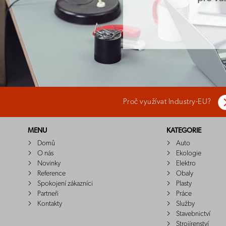
Proč využívat Industry-EU?
MENU
KATEGORIE
Domů
Auto
O nás
Ekologie
Novinky
Elektro
Reference
Obaly
Spokojení zákazníci
Plasty
Partneři
Práce
Kontakty
Služby
Stavebnictví
Strojírenství