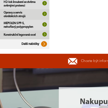
H2-lok šroubení se dvěma
svěrnými prstenci
Opravy a servis
obráběcích strojů
MEPOLEN S PP-S,
nehořlavý polypropylen
Konstrukční legovaná ocel
Další nabídky
Chcete být infor