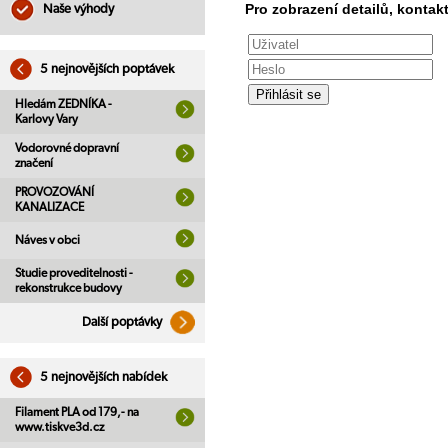
Pro zobrazení detailů, kontakt
Naše výhody
5 nejnovějších poptávek
Hledám ZEDNÍKA -
Karlovy Vary
Vodorovné dopravní
značení
PROVOZOVÁNÍ
KANALIZACE
Náves v obci
Studie proveditelnosti -
rekonstrukce budovy
Další poptávky
5 nejnovějších nabídek
Filament PLA od 179,- na
www.tiskve3d.cz