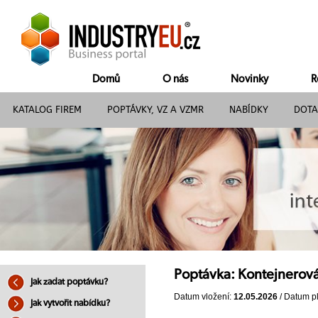
Domů
O nás
Novinky
R
KATALOG FIREM
POPTÁVKY, VZ A VZMR
NABÍDKY
DOTA
Poptávka: Kontejnerová 
Jak zadat poptávku?
Datum vložení:
12.05.2026
/ Datum pl
Jak vytvořit nabídku?