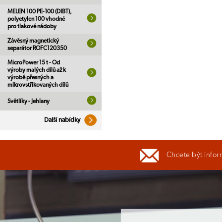
MELEN 100 PE-100 (DIBT),
polyetylen 100 vhodné
pro tlakové nádoby
Závěsný magnetický
separátor ROFC120350
MicroPower 15 t - Od
výroby malých dílů až k
výrobě přesných a
mikrovstřikovaných dílů
Světlíky - Jehlany
Další nabídky
Chcete být infor