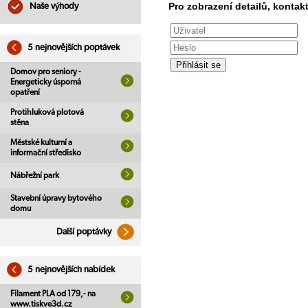
Pro zobrazení detailů, kontakt
Naše výhody
5 nejnovějších poptávek
Domov pro seniory -
Energeticky úsporná
opatření
Protihluková plotová
stěna
Městské kulturní a
informační středisko
Nábřežní park
Stavební úpravy bytového
domu
Další poptávky
5 nejnovějších nabídek
Filament PLA od 179,- na
www.tiskve3d.cz