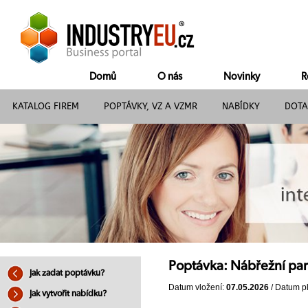
Domů
O nás
Novinky
R
KATALOG FIREM
POPTÁVKY, VZ A VZMR
NABÍDKY
DOTA
Poptávka: Nábřežní park
Jak zadat poptávku?
Datum vložení:
07.05.2026
/ Datum pl
Jak vytvořit nabídku?