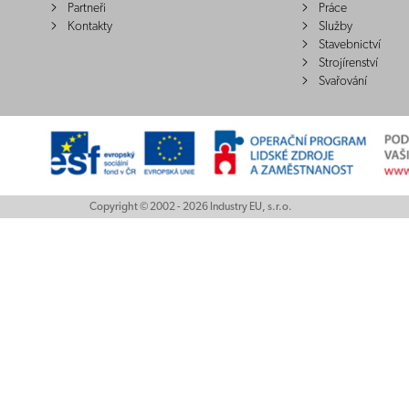
Partneři
Práce
Kontakty
Služby
Stavebnictví
Strojírenství
Svařování
Copyright © 2002 - 2026 Industry EU, s.r.o.