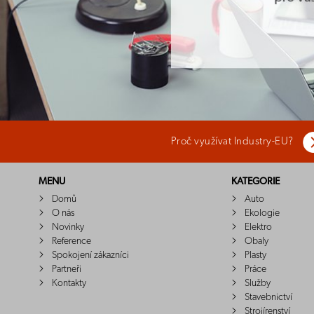
Proč využívat Industry-EU?
MENU
KATEGORIE
Domů
Auto
O nás
Ekologie
Novinky
Elektro
Reference
Obaly
Spokojení zákazníci
Plasty
Partneři
Práce
Kontakty
Služby
Stavebnictví
Strojírenství