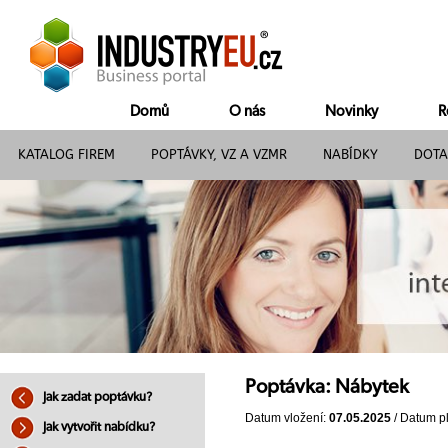
Domů
O nás
Novinky
R
KATALOG FIREM
POPTÁVKY, VZ A VZMR
NABÍDKY
DOTA
Poptávka: Nábytek
Jak zadat poptávku?
Datum vložení:
07.05.2025
/ Datum pl
Jak vytvořit nabídku?