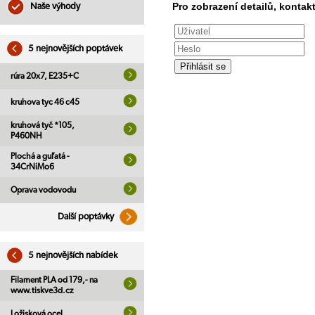
Pro zobrazení detailů, kontakt
Naše výhody
5 nejnovějších poptávek
rúra 20x7, E235+C
kruhova tyc 46 c45
kruhová tyč *105,
P460NH
Plochá a guľatá -
34CrNiMo6
Oprava vodovodu
Další poptávky
5 nejnovějších nabídek
Filament PLA od 179,- na
www.tiskve3d.cz
Ložisková ocel