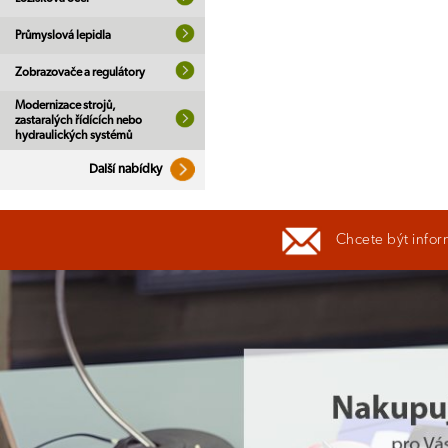
Průmyslová lepidla
Zobrazovače a regulátory
Modernizace strojů,
zastaralých řídících nebo
hydraulických systémů
Další nabídky
Chcete být infor