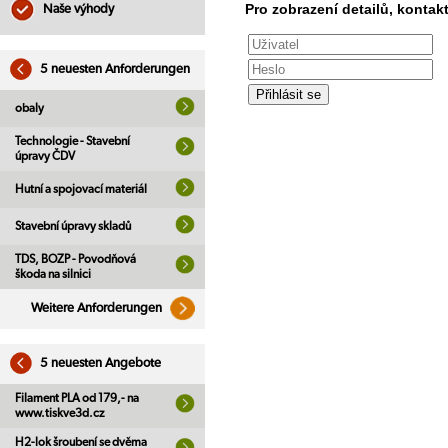
Pro zobrazení detailů, kontakt
Naše výhody
5 neuesten Anforderungen
obaly
Technologie - Stavební
úpravy ČDV
Hutní a spojovací materiál
Stavební úpravy skladů
TDS, BOZP - Povodňová
škoda na silnici
Weitere Anforderungen
5 neuesten Angebote
Filament PLA od 179,- na
www.tiskve3d.cz
H2-lok šroubení se dvěma