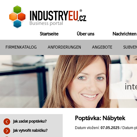
Startseite
Über uns
Nachrichten
FIRMENKATALOG
ANFORDERUNGEN
ANGEBOTE
SUBVE
Poptávka: Nábytek
Jak zadat poptávku?
Datum vložení:
07.05.2025
/ Datum pl
Jak vytvořit nabídku?