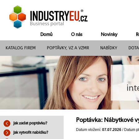
Domů
O nás
Novinky
R
KATALOG FIREM
POPTÁVKY, VZ A VZMR
NABÍDKY
DOTA
Poptávka: Nábytkové v
Jak zadat poptávku?
Datum vložení:
07.07.2026
/ Datum pl
Jak vytvořit nabídku?