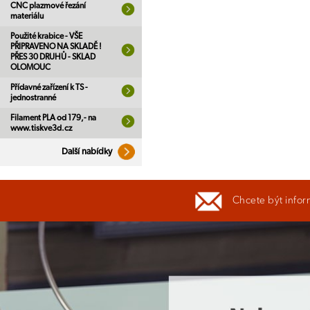
CNC plazmové řezání
materiálu
Použité krabice - VŠE
PŘIPRAVENO NA SKLADĚ !
PŘES 30 DRUHŮ - SKLAD
OLOMOUC
Přídavné zařízení k TS -
jednostranné
Filament PLA od 179,- na
www.tiskve3d.cz
Další nabídky
Chcete být infor