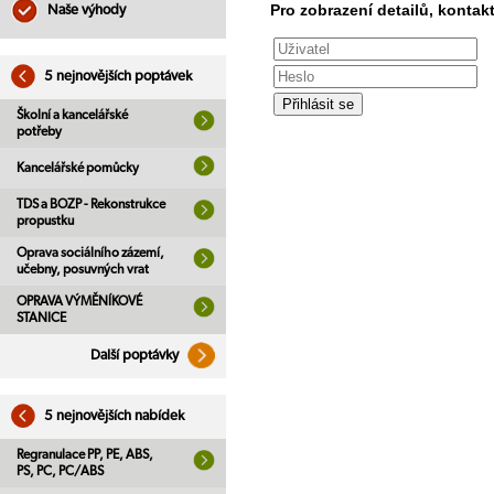
Pro zobrazení detailů, kontakt
Naše výhody
5 nejnovějších poptávek
Školní a kancelářské
potřeby
Kancelářské pomůcky
TDS a BOZP - Rekonstrukce
propustku
Oprava sociálního zázemí,
učebny, posuvných vrat
OPRAVA VÝMĚNÍKOVÉ
STANICE
Další poptávky
5 nejnovějších nabídek
Regranulace PP, PE, ABS,
PS, PC, PC/ABS