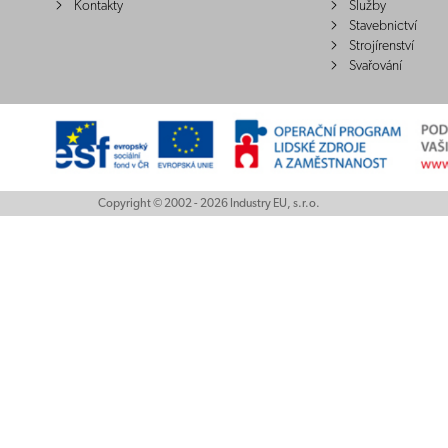
Kontakty
Služby
Stavebnictví
Strojírenství
Svařování
Copyright © 2002 - 2026 Industry EU, s.r.o.