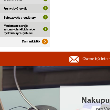
Průmyslová lepidla
Zobrazovače a regulátory
Modernizace strojů,
zastaralých řídících nebo
hydraulických systémů
Další nabídky
Chcete být infor