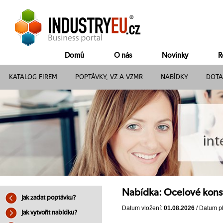
Domů
O nás
Novinky
R
KATALOG FIREM
POPTÁVKY, VZ A VZMR
NABÍDKY
DOTA
Nabídka: Ocelové kons
Jak zadat poptávku?
Datum vložení:
01.08.2026
/ Datum pl
Jak vytvořit nabídku?