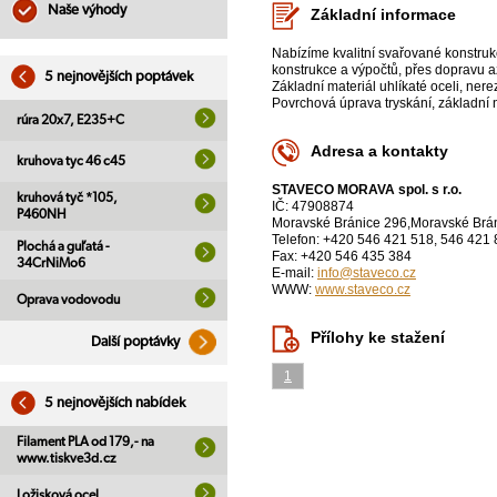
Naše výhody
Základní informace
Nabízíme kvalitní svařované konstru
konstrukce a výpočtů, přes dopravu a
5 nejnovějších poptávek
Základní materiál uhlíkaté oceli, nere
Povrchová úprava tryskání, základní ná
rúra 20x7, E235+C
Adresa a kontakty
kruhova tyc 46 c45
STAVECO MORAVA spol. s r.o.
kruhová tyč *105,
IČ: 47908874
P460NH
Moravské Bránice 296,Moravské Brá
Telefon: +420 546 421 518, 546 421
Plochá a guľatá -
Fax: +420 546 435 384
34CrNiMo6
E-mail:
info@staveco.cz
WWW:
www.staveco.cz
Oprava vodovodu
Přílohy ke stažení
Další poptávky
1
5 nejnovějších nabídek
Filament PLA od 179,- na
www.tiskve3d.cz
Ložisková ocel