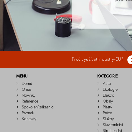
Proč využívat Industry-EU?
MENU
KATEGORIE
Domů
Auto
O nás
Ekologie
Novinky
Elektro
Reference
Obaly
Spokojení zákazníci
Plasty
Partneři
Práce
Kontakty
Služby
Stavebnictví
Strojírenství