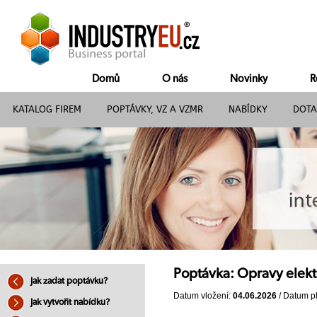
Domů
O nás
Novinky
R
KATALOG FIREM
POPTÁVKY, VZ A VZMR
NABÍDKY
DOTA
Poptávka: Opravy elekt
Jak zadat poptávku?
Datum vložení:
04.06.2026
/ Datum pl
Jak vytvořit nabídku?