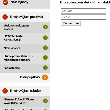
Pro zobrazení detailů, kontakt
Naše výhody
5 nejnovějších poptávek
Vodorovné dopravní
značení
PROVOZOVÁNÍ
KANALIZACE
Náves v obci
Studie proveditelnosti -
rekonstrukce budovy
Radiostanice
Další poptávky
5 nejnovějších nabídek
Filament PLA od 179,- na
www.tiskve3d.cz