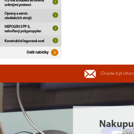
H2-lok šroubení se dvěma
svěrnými prstenci
Opravy a servis
obráběcích strojů
MEPOLEN S PP-S,
nehořlavý polypropylen
Konstrukční legovaná ocel
Další nabídky
Chcete být infor