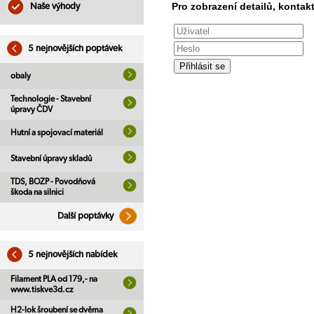
Pro zobrazení detailů, kontakt
Naše výhody
5 nejnovějších poptávek
obaly
Technologie - Stavební
úpravy ČDV
Hutní a spojovací materiál
Stavební úpravy skladů
TDS, BOZP - Povodňová
škoda na silnici
Další poptávky
5 nejnovějších nabídek
Filament PLA od 179,- na
www.tiskve3d.cz
H2-lok šroubení se dvěma