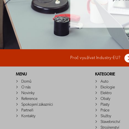
Proč využívat Industry-EU?
MENU
KATEGORIE
Domů
Auto
O nás
Ekologie
Novinky
Elektro
Reference
Obaly
Spokojení zákazníci
Plasty
Partneři
Práce
Kontakty
Služby
Stavebnictví
Strojírenství