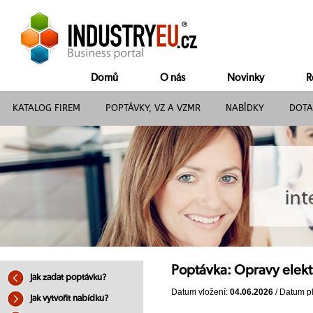
Domů
O nás
Novinky
R
KATALOG FIREM
POPTÁVKY, VZ A VZMR
NABÍDKY
DOTA
Poptávka: Opravy elekt
Jak zadat poptávku?
Datum vložení:
04.06.2026
/ Datum pl
Jak vytvořit nabídku?