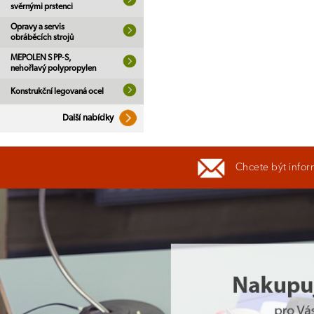
svěrnými prstenci
Opravy a servis
obráběcích strojů
MEPOLEN S PP-S,
nehořlavý polypropylen
Konstrukční legovaná ocel
Další nabídky
Chcete být infor