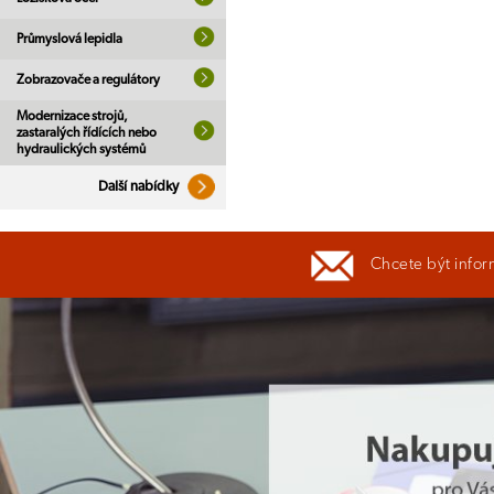
Průmyslová lepidla
Zobrazovače a regulátory
Modernizace strojů,
zastaralých řídících nebo
hydraulických systémů
Další nabídky
Chcete být infor