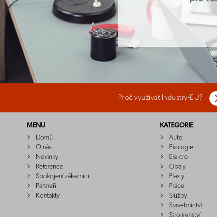
Proč využívat Industry-EU?
MENU
KATEGORIE
Domů
Auto
O nás
Ekologie
Novinky
Elektro
Reference
Obaly
Spokojení zákazníci
Plasty
Partneři
Práce
Kontakty
Služby
Stavebnictví
Strojírenství