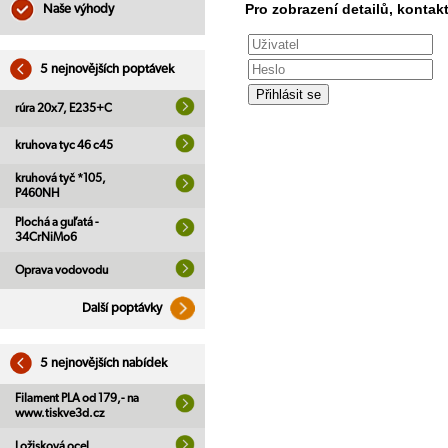
Pro zobrazení detailů, kontakt
Naše výhody
5 nejnovějších poptávek
rúra 20x7, E235+C
kruhova tyc 46 c45
kruhová tyč *105,
P460NH
Plochá a guľatá -
34CrNiMo6
Oprava vodovodu
Další poptávky
5 nejnovějších nabídek
Filament PLA od 179,- na
www.tiskve3d.cz
Ložisková ocel