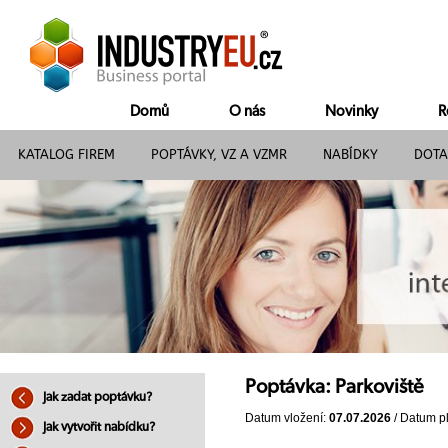
Domů
O nás
Novinky
R
KATALOG FIREM
POPTÁVKY, VZ A VZMR
NABÍDKY
DOTA
Poptávka: Parkoviště
Jak zadat poptávku?
Datum vložení:
07.07.2026
/ Datum pl
Jak vytvořit nabídku?