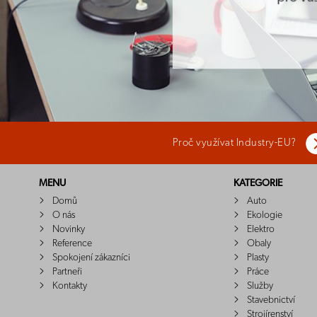
Proč využívat Industry-EU?
MENU
KATEGORIE
Domů
Auto
O nás
Ekologie
Novinky
Elektro
Reference
Obaly
Spokojení zákazníci
Plasty
Partneři
Práce
Kontakty
Služby
Stavebnictví
Strojírenství