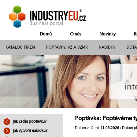
Domů
O nás
Novinky
R
KATALOG FIREM
POPTÁVKY, VZ A VZMR
NABÍDKY
DOTA
Poptávka: Poptáváme t
Jak zadat poptávku?
Datum vložení:
11.05.2026
/ Datum pl
Jak vytvořit nabídku?