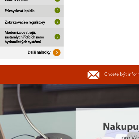
Průmyslová lepidla
Zobrazovače a regulátory
Modernizace strojů,
zastaralých řídících nebo
hydraulických systémů
Další nabídky
Chcete být infor