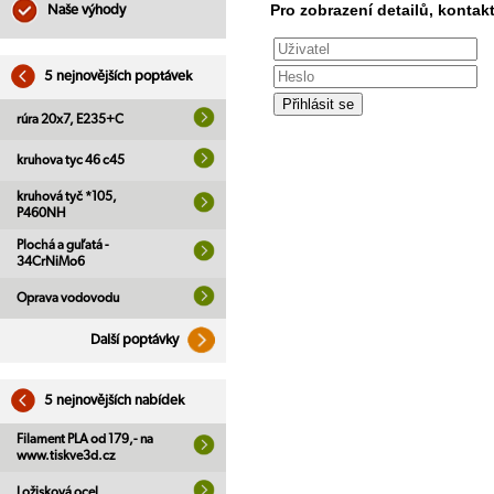
Pro zobrazení detailů, kontakt
Naše výhody
5 nejnovějších poptávek
rúra 20x7, E235+C
kruhova tyc 46 c45
kruhová tyč *105,
P460NH
Plochá a guľatá -
34CrNiMo6
Oprava vodovodu
Další poptávky
5 nejnovějších nabídek
Filament PLA od 179,- na
www.tiskve3d.cz
Ložisková ocel