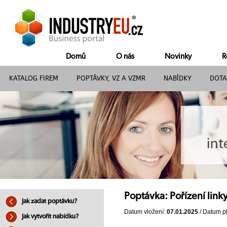
Domů
O nás
Novinky
R
KATALOG FIREM
POPTÁVKY, VZ A VZMR
NABÍDKY
DOTA
Poptávka: Pořízení link
Jak zadat poptávku?
Datum vložení:
07.01.2025
/ Datum pl
Jak vytvořit nabídku?