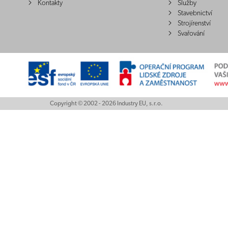
Kontakty
Služby
Stavebnictví
Strojírenství
Svařování
Copyright © 2002 - 2026 Industry EU, s.r.o.