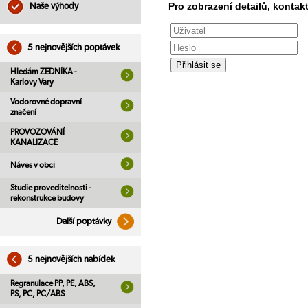
Pro zobrazení detailů, kontakt
Naše výhody
5 nejnovějších poptávek
Hledám ZEDNÍKA -
Karlovy Vary
Vodorovné dopravní
značení
PROVOZOVÁNÍ
KANALIZACE
Náves v obci
Studie proveditelnosti -
rekonstrukce budovy
Další poptávky
5 nejnovějších nabídek
Regranulace PP, PE, ABS,
PS, PC, PC/ABS