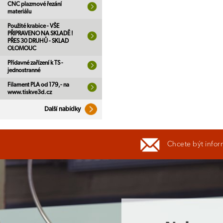
CNC plazmové řezání
materiálu
Použité krabice - VŠE
PŘIPRAVENO NA SKLADĚ !
PŘES 30 DRUHŮ - SKLAD
OLOMOUC
Přídavné zařízení k TS -
jednostranné
Filament PLA od 179,- na
www.tiskve3d.cz
Další nabídky
Chcete být infor