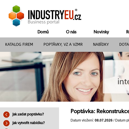
Domů
O nás
Novinky
R
KATALOG FIREM
POPTÁVKY, VZ A VZMR
NABÍDKY
DOTA
Poptávka: Rekonstrukc
Jak zadat poptávku?
Datum vložení:
08.07.2026
/ Datum pl
Jak vytvořit nabídku?