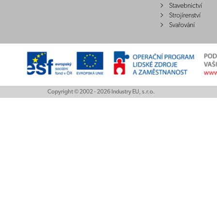
Stavebnictví
Strojírenství
Svařování
Copyright © 2002 - 2026 Industry EU, s.r.o.