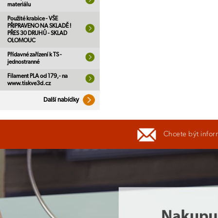
materiálu
Použité krabice - VŠE
PŘIPRAVENO NA SKLADĚ !
PŘES 30 DRUHŮ - SKLAD
OLOMOUC
Přídavné zařízení k TS -
jednostranné
Filament PLA od 179,- na
www.tiskve3d.cz
Další nabídky
Chcete být infor