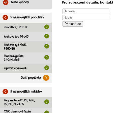
Pro zobrazení detailů, kontakt
Naše výhody
5 nejnovějších poptávek
rúra 20x7, E235+C
kruhova tyc 46 c45
kruhová tyč *105,
P460NH
Plochá a guľatá -
34CrNiMo6
Oprava vodovodu
Další poptávky
5 nejnovějších nabídek
Regranulace PP, PE, ABS,
PS, PC, PC/ABS
CNC plazmové řezání