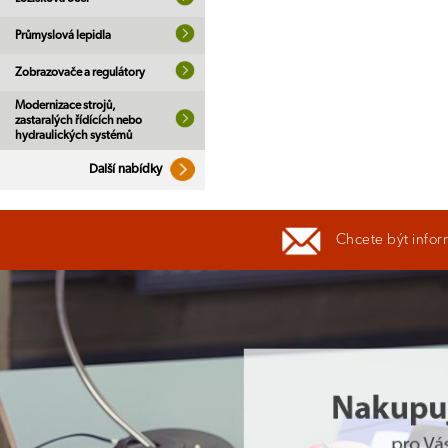
Průmyslová lepidla
Zobrazovače a regulátory
Modernizace strojů,
zastaralých řídících nebo
hydraulických systémů
Další nabídky
Chcete být infor