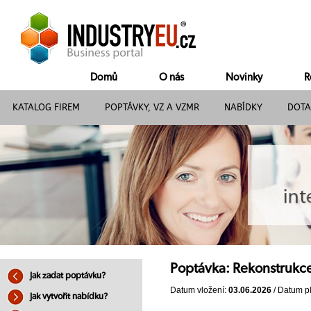
Domů
O nás
Novinky
R
KATALOG FIREM
POPTÁVKY, VZ A VZMR
NABÍDKY
DOTA
Poptávka: Rekonstrukc
Jak zadat poptávku?
Datum vložení:
03.06.2026
/ Datum pl
Jak vytvořit nabídku?