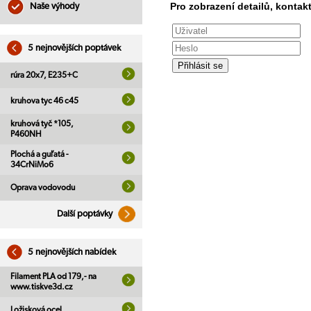
Pro zobrazení detailů, kontakt
Naše výhody
5 nejnovějších poptávek
rúra 20x7, E235+C
kruhova tyc 46 c45
kruhová tyč *105,
P460NH
Plochá a guľatá -
34CrNiMo6
Oprava vodovodu
Další poptávky
5 nejnovějších nabídek
Filament PLA od 179,- na
www.tiskve3d.cz
Ložisková ocel