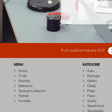
Proč využívat Industry-EU?
MENU
KATEGORIE
Domů
Auto
O nás
Ekologie
Novinky
Elektro
Reference
Obaly
Spokojení zákazníci
Plasty
Partneři
Práce
Kontakty
Služby
Stavebnictví
Strojírenství