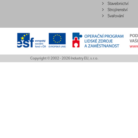
Stavebnictví
Strojírenství
Svařování
Copyright © 2002 - 2026 Industry EU, s.r.o.