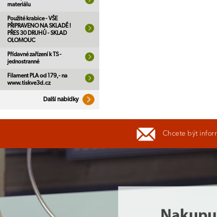
materiálu
Použité krabice - VŠE
PŘIPRAVENO NA SKLADĚ !
PŘES 30 DRUHŮ - SKLAD
OLOMOUC
Přídavné zařízení k TS -
jednostranné
Filament PLA od 179,- na
www.tiskve3d.cz
Další nabídky
Chcete být infor