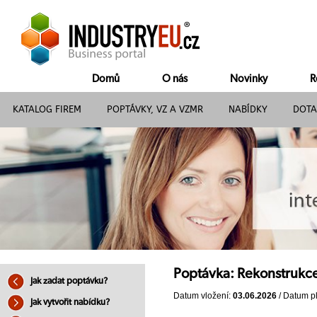
Domů
O nás
Novinky
R
KATALOG FIREM
POPTÁVKY, VZ A VZMR
NABÍDKY
DOTA
Poptávka: Rekonstrukc
Jak zadat poptávku?
Datum vložení:
03.06.2026
/ Datum pl
Jak vytvořit nabídku?