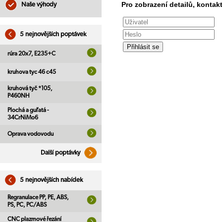
Pro zobrazení detailů, kontakt
Naše výhody
5 nejnovějších poptávek
rúra 20x7, E235+C
kruhova tyc 46 c45
kruhová tyč *105,
P460NH
Plochá a guľatá -
34CrNiMo6
Oprava vodovodu
Další poptávky
5 nejnovějších nabídek
Regranulace PP, PE, ABS,
PS, PC, PC/ABS
CNC plazmové řezání