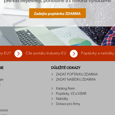
try-EU?
Cíle portálu Industry-EU
Poptávky a nabídky
IE
DŮLEŽITÉ ODKAZY
ZADAT POPTÁVKU ZDARMA
gie
ZADAT NABÍDKU ZDARMA
o
Katalog firem
Poptávky, VZ a VZMR
Nabídky
Dotace pro firmy
nictví