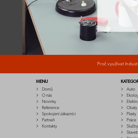
Proč využívat Indus
MENU
KATEGOR
Domů
Auto
O nás
Ekolo
Novinky
Elektr
Reference
Obaly
Spokojení zákazníci
Plasty
Partneři
Práce
Kontakty
Služby
Staveb