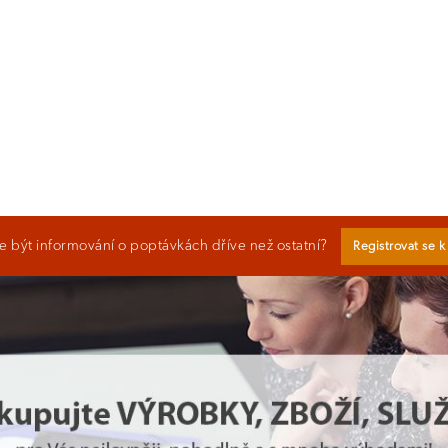
 být informování o poptávkách dříve než ostatní?
Registrovat se 