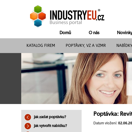
Domů
O nás
Novink
KATALOG FIREM
POPTÁVKY, VZ A VZMR
NABÍDK
Poptávka: Revi
Jak zadat poptávku?
Datum vložení:
02.06.2
Jak vytvořit nabídku?