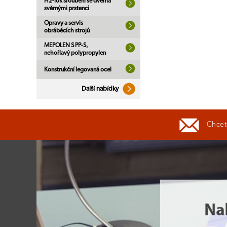
H2-lok šroubení se dvěma
svěrnými prstenci
Opravy a servis
obráběcích strojů
MEPOLEN S PP-S,
nehořlavý polypropylen
Konstrukční legovaná ocel
Další nabídky
Chcete