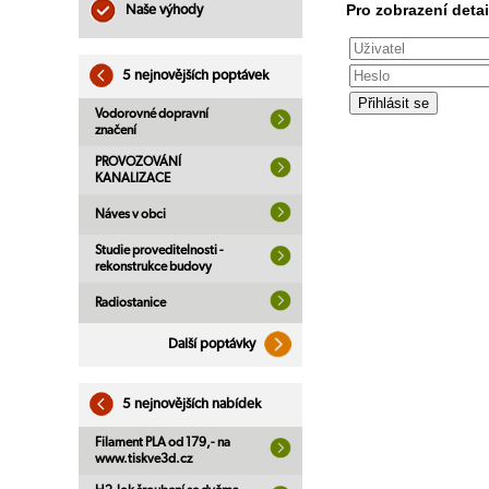
Pro zobrazení detai
Naše výhody
5 nejnovějších poptávek
Vodorovné dopravní
značení
PROVOZOVÁNÍ
KANALIZACE
Náves v obci
Studie proveditelnosti -
rekonstrukce budovy
Radiostanice
Další poptávky
5 nejnovějších nabídek
Filament PLA od 179,- na
www.tiskve3d.cz