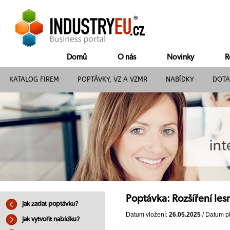
Domů
O nás
Novinky
R
KATALOG FIREM
POPTÁVKY, VZ A VZMR
NABÍDKY
DOTA
Poptávka: Rozšíření lesn
Jak zadat poptávku?
Datum vložení:
26.05.2025
/ Datum pl
Jak vytvořit nabídku?