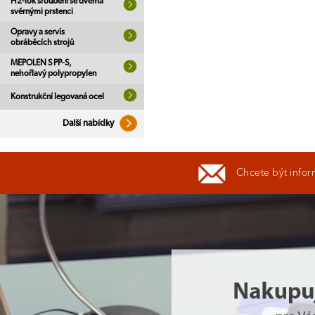
H2-lok šroubení se dvěma
svěrnými prstenci
Opravy a servis
obráběcích strojů
MEPOLEN S PP-S,
nehořlavý polypropylen
Konstrukční legovaná ocel
Další nabídky
Chcete být infor