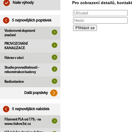
Pro zobrazení detailů, kontakt
Naše výhody
5 nejnovějších poptávek
Vodorovné dopravní
značení
PROVOZOVÁNÍ
KANALIZACE
Náves v obci
Studie proveditelnosti -
rekonstrukce budovy
Radiostanice
Další poptávky
5 nejnovějších nabídek
Filament PLA od 179,- na
www.tiskve3d.cz