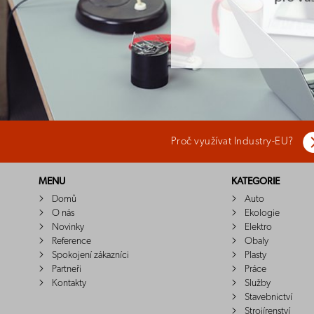
Proč využívat Industry-EU?
MENU
KATEGORIE
Domů
Auto
O nás
Ekologie
Novinky
Elektro
Reference
Obaly
Spokojení zákazníci
Plasty
Partneři
Práce
Kontakty
Služby
Stavebnictví
Strojírenství