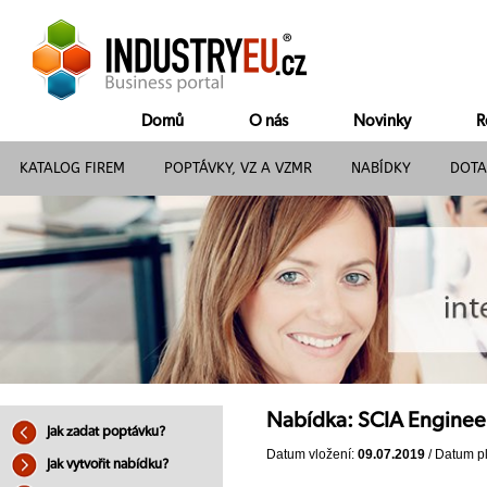
Domů
O nás
Novinky
R
KATALOG FIREM
POPTÁVKY, VZ A VZMR
NABÍDKY
DOTA
Nabídka: SCIA Engineer
Jak zadat poptávku?
Datum vložení:
09.07.2019
/ Datum pl
Jak vytvořit nabídku?