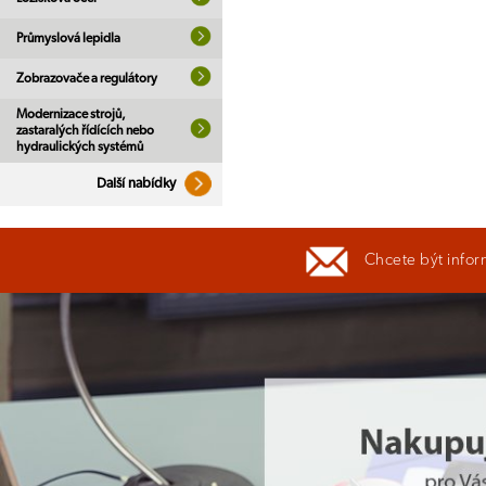
Průmyslová lepidla
Zobrazovače a regulátory
Modernizace strojů,
zastaralých řídících nebo
hydraulických systémů
Další nabídky
Chcete být infor