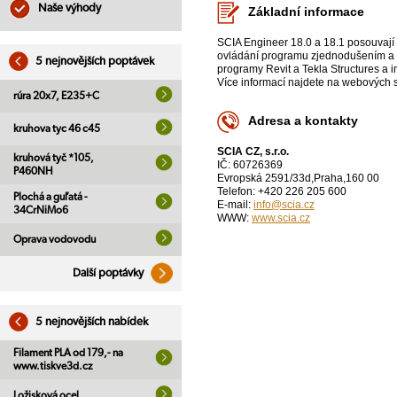
Naše výhody
Základní informace
SCIA Engineer 18.0 a 18.1 posouvají 
ovládání programu zjednodušením a z
5 nejnovějších poptávek
programy Revit a Tekla Structures a 
Více informací najdete na webových s
rúra 20x7, E235+C
Adresa a kontakty
kruhova tyc 46 c45
SCIA CZ, s.r.o.
kruhová tyč *105,
IČ: 60726369
P460NH
Evropská 2591/33d,Praha,160 00
Telefon: +420 226 205 600
Plochá a guľatá -
E-mail:
info@scia.cz
34CrNiMo6
WWW:
www.scia.cz
Oprava vodovodu
Další poptávky
5 nejnovějších nabídek
Filament PLA od 179,- na
www.tiskve3d.cz
Ložisková ocel