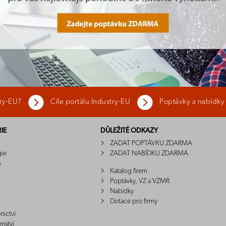
try-EU?
Cíle portálu Industry-EU
Poptávky a nabídky
IE
DŮLEŽITÉ ODKAZY
ZADAT POPTÁVKU ZDARMA
gie
ZADAT NABÍDKU ZDARMA
o
Katalog firem
Poptávky, VZ a VZMR
Nabídky
Dotace pro firmy
nictví
enství