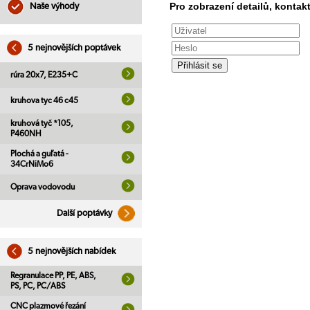
Pro zobrazení detailů, kontakt
Naše výhody
5 nejnovějších poptávek
rúra 20x7, E235+C
kruhova tyc 46 c45
kruhová tyč *105,
P460NH
Plochá a guľatá -
34CrNiMo6
Oprava vodovodu
Další poptávky
5 nejnovějších nabídek
Regranulace PP, PE, ABS,
PS, PC, PC/ABS
CNC plazmové řezání