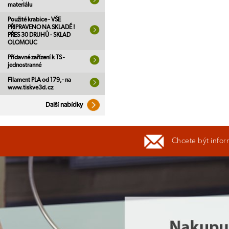
materiálu
Použité krabice - VŠE
PŘIPRAVENO NA SKLADĚ !
PŘES 30 DRUHŮ - SKLAD
OLOMOUC
Přídavné zařízení k TS -
jednostranné
Filament PLA od 179,- na
www.tiskve3d.cz
Další nabídky
Chcete být infor