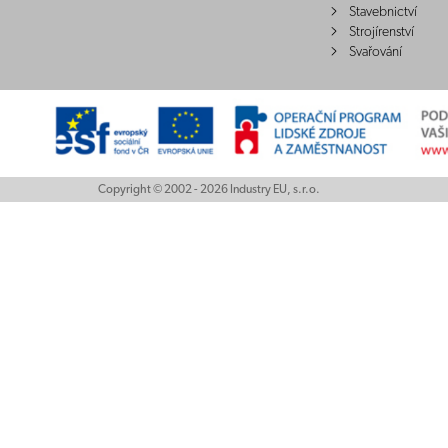
Stavebnictví
Strojírenství
Svařování
Copyright © 2002 - 2026 Industry EU, s.r.o.