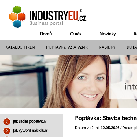
Domů
O nás
Novinky
R
KATALOG FIREM
POPTÁVKY, VZ A VZMR
NABÍDKY
DOTA
Poptávka: Stavba techni
Jak zadat poptávku?
Datum vložení:
12.05.2026
/ Datum pl
Jak vytvořit nabídku?