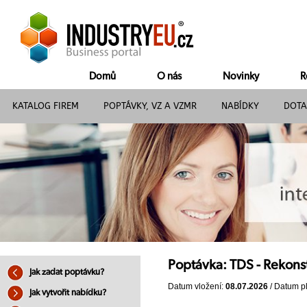
Domů
O nás
Novinky
R
KATALOG FIREM
POPTÁVKY, VZ A VZMR
NABÍDKY
DOTA
Poptávka: TDS - Rekons
Jak zadat poptávku?
Datum vložení:
08.07.2026
/ Datum pl
Jak vytvořit nabídku?