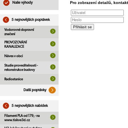
Pro zobrazení detailů, kontakt
Naše výhody
5 nejnovějších poptávek
Vodorovné dopravní
značení
PROVOZOVÁNÍ
KANALIZACE
Náves v obci
Studie proveditelnosti -
rekonstrukce budovy
Radiostanice
Další poptávky
5 nejnovějších nabídek
Filament PLA od 179,- na
www.tiskve3d.cz