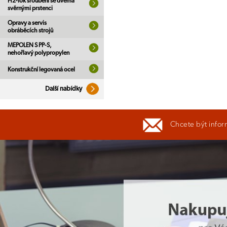
H2-lok šroubení se dvěma
svěrnými prstenci
Opravy a servis
obráběcích strojů
MEPOLEN S PP-S,
nehořlavý polypropylen
Konstrukční legovaná ocel
Další nabídky
Chcete být infor