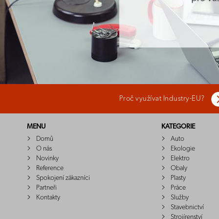
Proč využívat Industry-EU?
MENU
KATEGORIE
Domů
Auto
O nás
Ekologie
Novinky
Elektro
Reference
Obaly
Spokojení zákazníci
Plasty
Partneři
Práce
Kontakty
Služby
Stavebnictví
Strojírenství