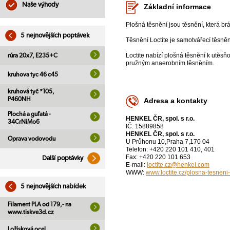
Naše výhody
Základní informace
Plošná těsnění jsou těsnění, která br
5 nejnovějších poptávek
Těsnění Loctite je samotvářecí těsněn
Loctite nabízí plošná těsnění k utěs
rúra 20x7, E235+C
pružným anaerobním těsněním.
kruhova tyc 46 c45
kruhová tyč *105,
P460NH
Adresa a kontakty
Plochá a guľatá -
HENKEL ČR, spol. s r.o.
34CrNiMo6
IČ: 15889858
HENKEL ČR, spol. s r.o.
Oprava vodovodu
U Průhonu 10,Praha 7,170 04
Telefon: +420 220 101 410, 401
Fax: +420 220 101 653
Další poptávky
E-mail:
loctite.cz@henkel.com
WWW:
www.loctite.cz/plosna-tesnen
5 nejnovějších nabídek
Filament PLA od 179,- na
www.tiskve3d.cz
Ložisková ocel