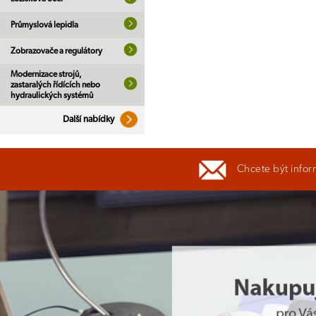
Průmyslová lepidla
Zobrazovače a regulátory
Modernizace strojů,
zastaralých řídících nebo
hydraulických systémů
Další nabídky
Chcete být infor