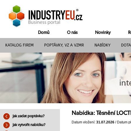
Domů
O nás
Novinky
R
KATALOG FIREM
POPTÁVKY, VZ A VZMR
NABÍDKY
DOTA
Nabídka: Těsnění LOC
Jak zadat poptávku?
Datum vložení:
31.07.2026
/ Datum pl
Jak vytvořit nabídku?