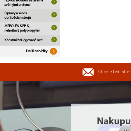
H2-lok šroubení se dvěma
svěrnými prstenci
Opravy a servis
obráběcích strojů
MEPOLEN S PP-S,
nehořlavý polypropylen
Konstrukční legovaná ocel
Další nabídky
Chcete být infor