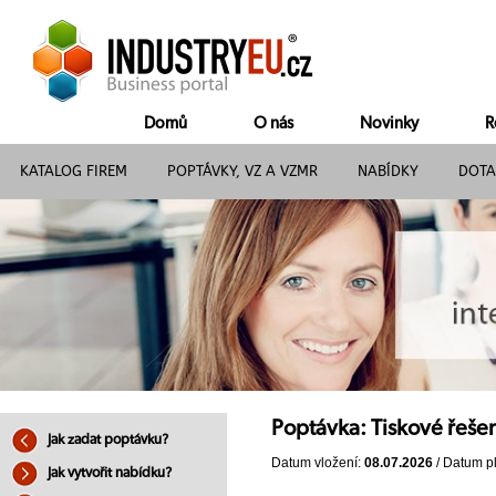
Domů
O nás
Novinky
R
KATALOG FIREM
POPTÁVKY, VZ A VZMR
NABÍDKY
DOTA
Poptávka: Tiskové řeše
Jak zadat poptávku?
Datum vložení:
08.07.2026
/ Datum pl
Jak vytvořit nabídku?