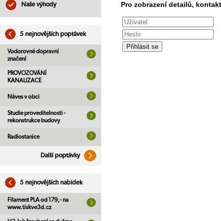
Pro zobrazení detailů, kontakt
Naše výhody
5 nejnovějších poptávek
Vodorovné dopravní
značení
PROVOZOVÁNÍ
KANALIZACE
Náves v obci
Studie proveditelnosti -
rekonstrukce budovy
Radiostanice
Další poptávky
5 nejnovějších nabídek
Filament PLA od 179,- na
www.tiskve3d.cz