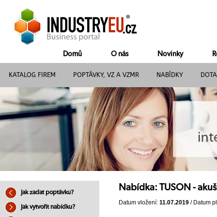
Domů
O nás
Novinky
R
KATALOG FIREM
POPTÁVKY, VZ A VZMR
NABÍDKY
DOTA
Nabídka: TUSON - akušr
Jak zadat poptávku?
Datum vložení:
11.07.2019
/ Datum pl
Jak vytvořit nabídku?