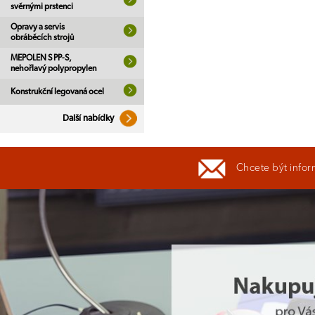
svěrnými prstenci
Opravy a servis
obráběcích strojů
MEPOLEN S PP-S,
nehořlavý polypropylen
Konstrukční legovaná ocel
Další nabídky
Chcete být infor