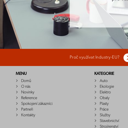
Proč využívat Industry-EU?
MENU
KATEGORIE
Domů
Auto
O nás
Ekologie
Novinky
Elektro
Reference
Obaly
Spokojení zákazníci
Plasty
Partneři
Práce
Kontakty
Služby
Stavebnictví
Strojírenství