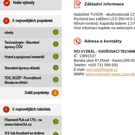
Naše výhody
Základní informace
Nabízíme TUSON - akušroubovák 12V 
Rychlost bez zatížení LO 0-350 HI 0
5 nejnovějších poptávek
lithium-iontová; Kapacita baterie 1,5
Více informací najdete na webových s
obaly
Adresa a kontakty
Technologie - Stavební
úpravy ČDV
IVO VYZRÁL - SVAŘOVACÍ TECHNI
IČ: 13891537
Hutní a spojovací materiál
Borská ulice 67,Plzeň - Karlov,306 00
Telefon: +420 731 589 930
Stavební úpravy skladů
E-mail:
ivovyzral@quick.cz
WWW:
www.svarovani-plzen.cz/produ
TDS, BOZP - Povodňová
škoda na silnici
Další poptávky
5 nejnovějších nabídek
Filament PLA od 179,- na
www.tiskve3d.cz
H2-lok šroubení se dvěma