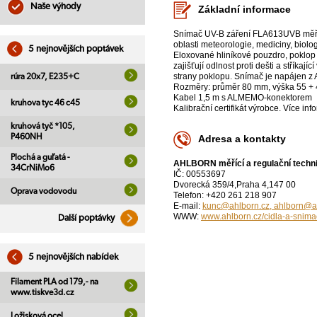
Naše výhody
Základní informace
Snímač UV-B záření FLA613UVB měřic
oblasti meteorologie, mediciny, biolog
5 nejnovějších poptávek
Eloxované hliníkové pouzdro, poklop
zajišťují odlnost proti dešti a stříkají
strany poklopu. Snímač je napájen z
rúra 20x7, E235+C
Rozměry: průměr 80 mm, výška 55 +
Kabel 1,5 m s ALMEMO-konektorem
kruhova tyc 46 c45
Kalibrační certifikát výrobce. Víc
kruhová tyč *105,
P460NH
Adresa a kontakty
Plochá a guľatá -
AHLBORN měřící a regulační technik
34CrNiMo6
IČ: 00553697
Dvorecká 359/4,Praha 4,147 00
Oprava vodovodu
Telefon: +420 261 218 907
E-mail:
kunc@ahlborn.cz, ahlborn@a
WWW:
www.ahlborn.cz/cidla-a-snima
Další poptávky
5 nejnovějších nabídek
Filament PLA od 179,- na
www.tiskve3d.cz
Ložisková ocel