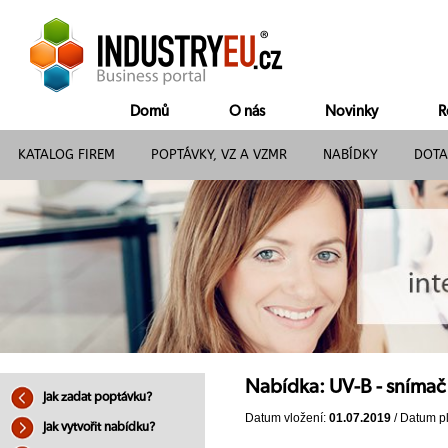
Domů
O nás
Novinky
R
KATALOG FIREM
POPTÁVKY, VZ A VZMR
NABÍDKY
DOTA
Nabídka: UV-B - sním
Jak zadat poptávku?
Datum vložení:
01.07.2019
/ Datum pl
Jak vytvořit nabídku?