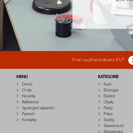
Proč využívat Industry-EU?
MENU
KATEGORIE
Domů
Auto
O nás
Ekologie
Novinky
Elektro
Reference
Obaly
Spokojení zákazníci
Plasty
Partneři
Práce
Kontakty
Služby
Stavebnictví
Strojírenství