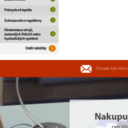
Průmyslová lepidla
Zobrazovače a regulátory
Modernizace strojů,
zastaralých řídících nebo
hydraulických systémů
Další nabídky
Chcete být infor