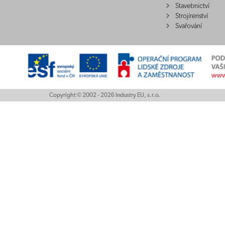
Stavebnictví
Strojírenství
Svařování
Copyright © 2002 - 2026 Industry EU, s.r.o.