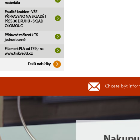
materiálu
Použité krabice - VŠE
PŘIPRAVENO NA SKLADĚ !
PŘES 30 DRUHŮ - SKLAD
OLOMOUC
Přídavné zařízení k TS -
jednostranné
Filament PLA od 179,- na
www.tiskve3d.cz
Další nabídky
Chcete být infor