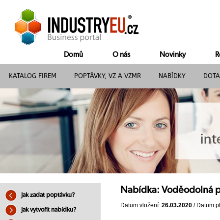
Domů
O nás
Novinky
R
KATALOG FIREM
POPTÁVKY, VZ A VZMR
NABÍDKY
DOTA
Nabídka: Voděodolná p
Jak zadat poptávku?
Datum vložení:
26.03.2020
/ Datum pl
Jak vytvořit nabídku?