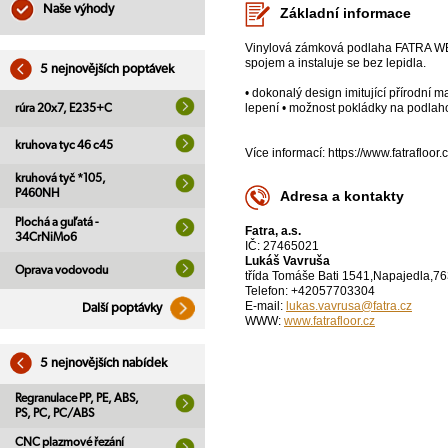
Naše výhody
Základní informace
Vinylová zámková podlaha FATRA WELL
spojem a instaluje se bez lepidla.
5 nejnovějších poptávek
• dokonalý design imitující přírodní 
lepení • možnost pokládky na podlah
rúra 20x7, E235+C
kruhova tyc 46 c45
Více informací: https://www.fatrafloor
kruhová tyč *105,
P460NH
Adresa a kontakty
Plochá a guľatá -
Fatra, a.s.
34CrNiMo6
IČ: 27465021
Lukáš Vavruša
Oprava vodovodu
třída Tomáše Bati 1541,Napajedla,76
Telefon: +42057703304
E-mail:
lukas.vavrusa@fatra.cz
Další poptávky
WWW:
www.fatrafloor.cz
5 nejnovějších nabídek
Regranulace PP, PE, ABS,
PS, PC, PC/ABS
CNC plazmové řezání