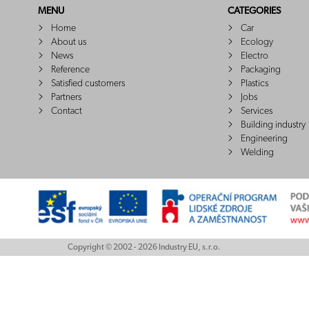
MENU
CATEGORIES
Home
Car
About us
Ecology
News
Electro
Reference
Packaging
Satisfied customers
Plastics
Partners
Jobs
Contact
Services
Building industry
Engineering
Welding
Copyright © 2002 - 2026 Industry EU, s.r.o.