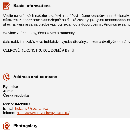
Basic informations
Vítejte na stránkách našeho tesařství a trulářství. . Jsme skutečnými profesioná
důkazem. K dobré práci samozřejmě patří také zásady, jako jsou nenadhodnocován
střecha, která je sama o sobě vítanou reklamou a doporučením. Prioritou je sa
Stavíme zděné domy,dřevostavby a roubenky
dále nabízíme zakázkové truhlářství- výrobu dřevěných oken a dveří,výrobu náb
CELKOVÉ REKONSTRUKCE DOMŮ A BYTŮ
Address and contacts
Rynoltice
46353
Česká republika
Mob.:
736699003
E-mail:
holz.me@seznam.cz
Internet:
https://www.drevostavby-stanc.cz/
Photogalery