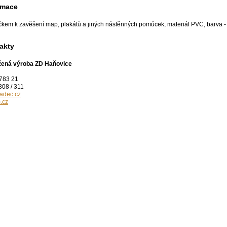
rmace
čkem k zavěšení map, plakátů a jiných nástěnných pomůcek, materiál PVC, barva - 
akty
užená výroba ZD Haňovice
783 21
308 / 311
adec.cz
.cz