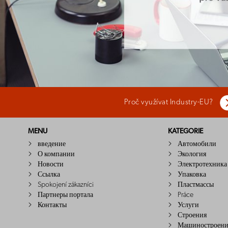
Proč využívat Industry-EU?
MENU
KATEGORIE
введение
Автомобили
О компании
Экология
Новости
Электротехника
Ссылка
Упаковка
Spokojení zákazníci
Пластмассы
Партнеры портала
Práce
Контакты
Услуги
Строения
Машиностроени