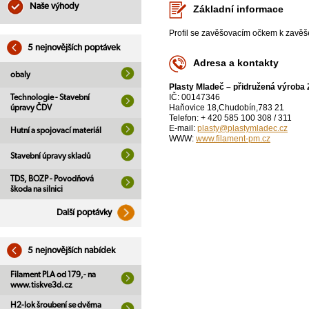
Naše výhody
Základní informace
Profil se zavěšovacím očkem k zavěše
5 nejnovějších poptávek
Adresa a kontakty
obaly
Plasty Mladeč – přidružená výroba
IČ: 00147346
Technologie - Stavební
Haňovice 18,Chudobín,783 21
úpravy ČDV
Telefon: + 420 585 100 308 / 311
E-mail:
plasty@plastymladec.cz
Hutní a spojovací materiál
WWW:
www.filament-pm.cz
Stavební úpravy skladů
TDS, BOZP - Povodňová
škoda na silnici
Další poptávky
5 nejnovějších nabídek
Filament PLA od 179,- na
www.tiskve3d.cz
H2-lok šroubení se dvěma