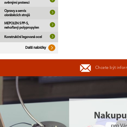
svěrnými prstenci
Opravy a servis
obráběcích strojů
MEPOLEN S PP-S,
nehořlavý polypropylen
Konstrukční legovaná ocel
Další nabídky
Chcete být infor