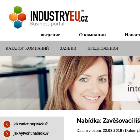
введение
О компании
Новос
КАТАЛОГ КОМПАНИЙ
ЗАЯВКИ
ПРЕДЛОЖЕНИЯ
СУБСИДИИ ДЛЯ КОМПАНИЙ
Nabídka: Zavěšovací liš
Jak zadat poptávku?
Datum vložení:
22.08.2019
/ Datum pl
Jak vytvořit nabídku?