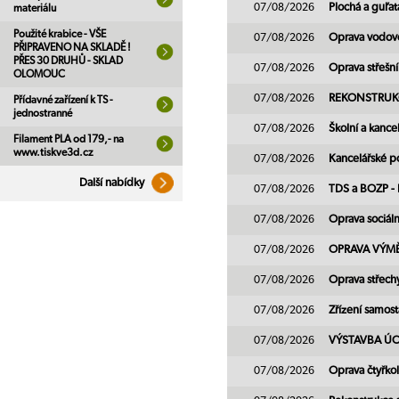
07/08/2026
Plochá a guľa
materiálu
Použité krabice - VŠE
07/08/2026
Oprava vodo
PŘIPRAVENO NA SKLADĚ !
PŘES 30 DRUHŮ - SKLAD
07/08/2026
Oprava střešn
OLOMOUC
07/08/2026
REKONSTRUKC
Přídavné zařízení k TS -
jednostranné
07/08/2026
Školní a kance
Filament PLA od 179,- na
www.tiskve3d.cz
07/08/2026
Kancelářské 
Další nabídky
07/08/2026
TDS a BOZP - 
07/08/2026
Oprava sociál
07/08/2026
OPRAVA VÝM
07/08/2026
Oprava střech
07/08/2026
Zřízení samos
07/08/2026
VÝSTAVBA ÚO 
07/08/2026
Oprava čtyřko