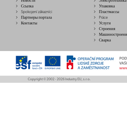
Новости
Электротехника
Ссылка
Упаковка
Spokojení zákazníci
Пластмассы
Партнеры портала
Práce
Контакты
Услуги
Строения
Машиностроени
Сварка
Copyright © 2002 - 2026 Industry EU, s.r.o.