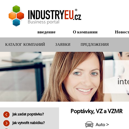
введение
О компании
Новос
КАТАЛОГ КОМПАНИЙ
ЗАЯВКИ
ПРЕДЛОЖЕНИЯ
СУБСИДИИ ДЛЯ КОМПАНИЙ
Poptávky, VZ a VZMR
Jak zadat poptávku?
Jak vytvořit nabídku?
Auto >