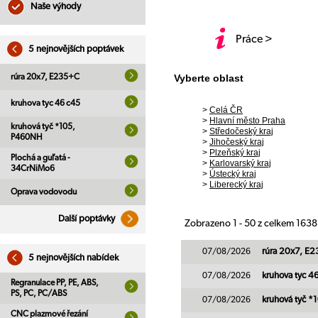
Naše výhody
Práce >
5 nejnovějších poptávek
rúra 20x7, E235+C
Vyberte oblast
kruhova tyc 46 c45
>
Celá ČR
>
Hlavní město Praha
kruhová tyč *105,
>
Středočeský kraj
P460NH
>
Jihočeský kraj
>
Plzeňský kraj
Plochá a guľatá -
>
Karlovarský kraj
34CrNiMo6
>
Ústecký kraj
>
Liberecký kraj
Oprava vodovodu
Další poptávky
Zobrazeno 1 - 50 z celkem 163
07/08/2026
rúra 20x7, 
5 nejnovějších nabídek
07/08/2026
kruhova tyc 4
Regranulace PP, PE, ABS,
PS, PC, PC/ABS
07/08/2026
kruhová tyč 
CNC plazmové řezání