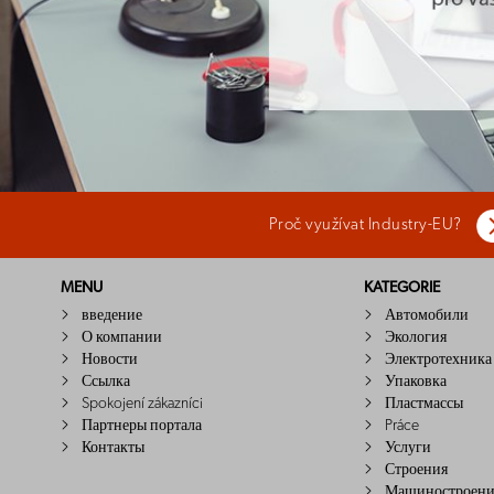
Proč využívat Industry-EU?
MENU
KATEGORIE
введение
Автомобили
О компании
Экология
Новости
Электротехника
Ссылка
Упаковка
Spokojení zákazníci
Пластмассы
Партнеры портала
Práce
Контакты
Услуги
Строения
Машиностроени