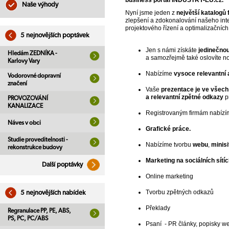
business portál INDUSTRY-EU.cz.
Naše výhody
Nyní jsme jeden z
největší katalogů 
zlepšení a zdokonalování našeho inte
projektového řízení a optimalizačníc
5 nejnovějších poptávek
Jen s námi získáte
jedinečno
Hledám ZEDNÍKA -
a samozřejmě také oslovíte no
Karlovy Vary
Nabízíme
vysoce relevantní 
Vodorovné dopravní
značení
Vaše
prezentace je ve všech
a relevantní zpětné odkazy
p
PROVOZOVÁNÍ
KANALIZACE
Registrovaným firmám nabíz
Náves v obci
Grafické práce.
Studie proveditelnosti -
Nabízíme tvorbu
webu
,
minisi
rekonstrukce budovy
Marketing na sociálních sítí
Další poptávky
Online marketing
Tvorbu zpětných odkazů
5 nejnovějších nabídek
Překlady
Regranulace PP, PE, ABS,
PS, PC, PC/ABS
Psaní - PR články, popisky we