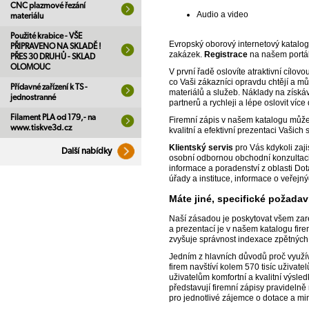
CNC plazmové řezání
Audio a video
materiálu
Použité krabice - VŠE
Evropský oborový internetový katalog
PŘIPRAVENO NA SKLADĚ !
zakázek.
Registrace
na našem portál
PŘES 30 DRUHŮ - SKLAD
OLOMOUC
V první řadě oslovíte atraktivní cílov
co Vaši zákazníci opravdu chtějí a mů
Přídavné zařízení k TS -
materiálů a služeb. Náklady na získá
jednostranné
partnerů a rychleji a lépe oslovit víc
Filament PLA od 179,- na
Firemní zápis v našem katalogu může t
www.tiskve3d.cz
kvalitní a efektivní prezentaci Vašich 
Klientský servis
pro Vás kdykoli zaj
Další nabídky
osobní odbornou obchodní konzultaci,
informace a poradenství z oblasti Dot
úřady a instituce, informace o veřejn
Máte jiné, specifické požada
Naší zásadou je poskytovat všem zare
a prezentací je v našem katalogu fi
zvyšuje správnost indexace zpětných
Jedním z hlavních důvodů proč využív
firem navštíví kolem 570 tisíc uživat
uživatelům komfortní a kvalitní výsl
představují firemní zápisy pravideln
pro jednotlivé zájemce o dotace a mi