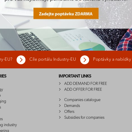
try-EU?
Cíle portálu Industry-EU
Poptávky a nabídky
IES
IMPORTANT LINKS
ADD DEMAND FOR FREE
gy
ADD OFFER FOR FREE
o
Companies catalogue
ging
Demands
s
Offers
Subsidies for companies
es
ng industry
eering