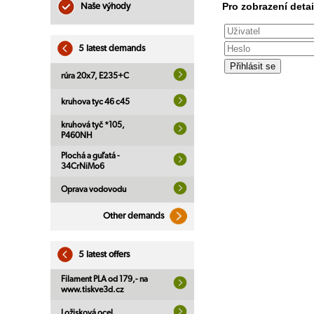
Pro zobrazení detai
Naše výhody
5 latest demands
rúra 20x7, E235+C
kruhova tyc 46 c45
kruhová tyč *105,
P460NH
Plochá a guľatá -
34CrNiMo6
Oprava vodovodu
Other demands
5 latest offers
Filament PLA od 179,- na
www.tiskve3d.cz
Ložisková ocel