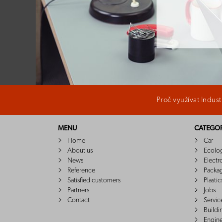
Proč využívat Indus
MENU
CATEGOR
Home
Car
About us
Ecolo
News
Electr
Reference
Packa
Satisfied customers
Plastic
Partners
Jobs
Contact
Servic
Buildi
Engin