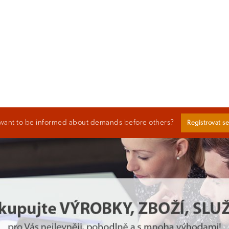
want to be informed about demands before others?
Registrovat s