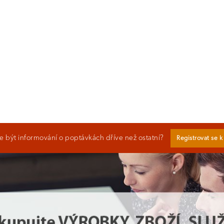
 být informování o poptávkách dříve než ostatní?
Registrovat se 