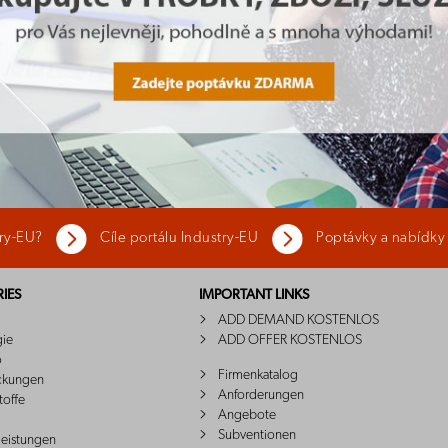
try-EU?
Cíle portálu Industry-EU
Poptávky a nabídky
IES
IMPORTANT LINKS
ADD DEMAND KOSTENLOS
gie
ADD OFFER KOSTENLOS
o
Firmenkatalog
ckungen
Anforderungen
toffe
Angebote
Subventionen
leistungen