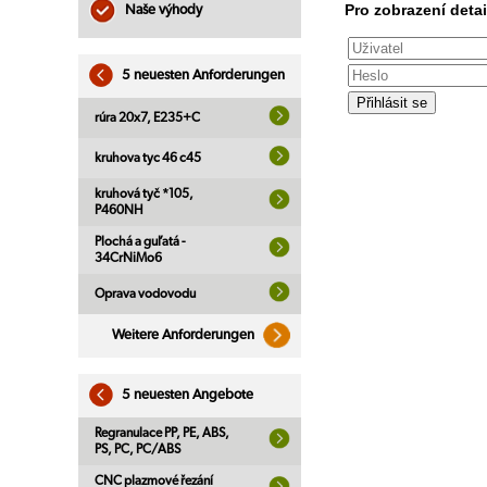
Pro zobrazení detai
Naše výhody
5 neuesten Anforderungen
rúra 20x7, E235+C
kruhova tyc 46 c45
kruhová tyč *105,
P460NH
Plochá a guľatá -
34CrNiMo6
Oprava vodovodu
Weitere Anforderungen
5 neuesten Angebote
Regranulace PP, PE, ABS,
PS, PC, PC/ABS
CNC plazmové řezání