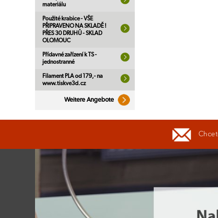
materiálu
Použité krabice - VŠE
PŘIPRAVENO NA SKLADĚ !
PŘES 30 DRUHŮ - SKLAD
OLOMOUC
Přídavné zařízení k TS -
jednostranné
Filament PLA od 179,- na
www.tiskve3d.cz
Weitere Angebote
Chcete