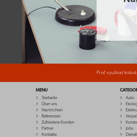
Proč využívat Indus
MENU
CATEGOR
Startseite
Auto
Über uns
Ekolo
Nachrichten
Elektr
Referenzen
Verpa
Zufriedene Kunden
Kunsts
Partner
Jobs
Kontakte
Dienst