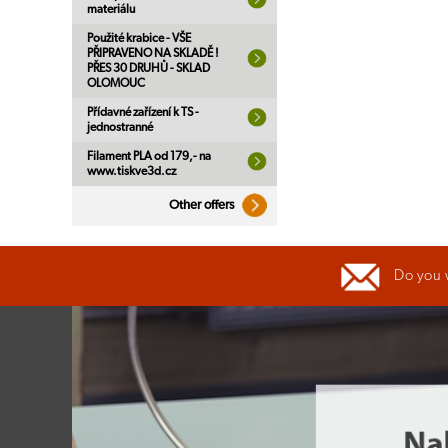
materiálu
Použité krabice - VŠE
PŘIPRAVENO NA SKLADĚ !
PŘES 30 DRUHŮ - SKLAD
OLOMOUC
Přídavné zařízení k TS -
jednostranné
Filament PLA od 179,- na
www.tiskve3d.cz
Other offers
Do you 