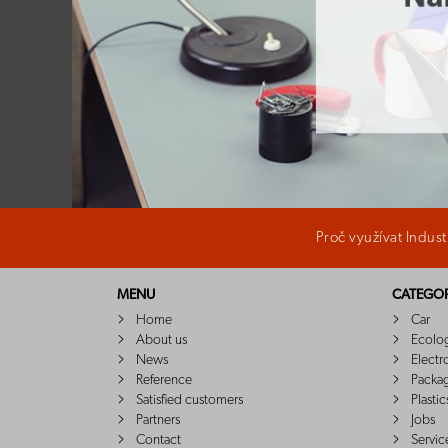
Proč využívat Indus
MENU
CATEGOR
Home
Car
About us
Ecolo
News
Electr
Reference
Packa
Satisfied customers
Plastic
Partners
Jobs
Contact
Servic