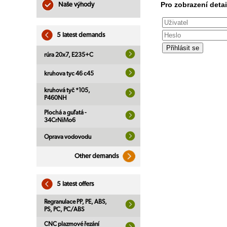
Pro zobrazení detai
Naše výhody
5 latest demands
rúra 20x7, E235+C
kruhova tyc 46 c45
kruhová tyč *105,
P460NH
Plochá a guľatá -
34CrNiMo6
Oprava vodovodu
Other demands
5 latest offers
Regranulace PP, PE, ABS,
PS, PC, PC/ABS
CNC plazmové řezání