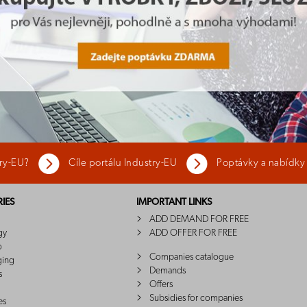
try-EU?
Cíle portálu Industry-EU
Poptávky a nabídky
IES
IMPORTANT LINKS
ADD DEMAND FOR FREE
gy
ADD OFFER FOR FREE
o
Companies catalogue
ging
Demands
s
Offers
Subsidies for companies
es