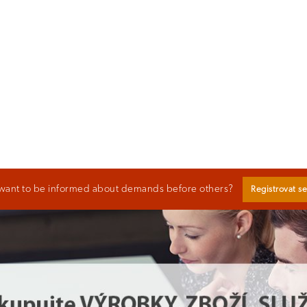
want to be informed about demands before others?
Registrovat s